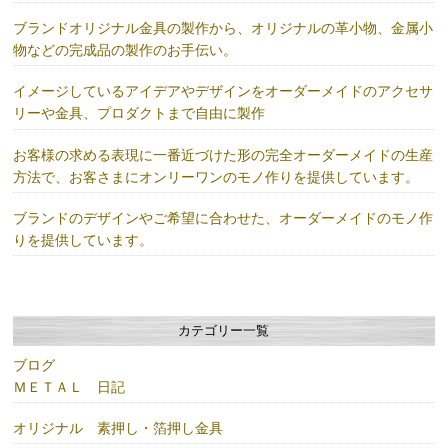
ブランドオリジナル金具の製作から、オリジナルの革小物、金属小
物などの完成品の製作のお手伝い。
イメージしているアイデアやデザインをオーダーメイドのアクセサ
リーや金具、プロダクトまで自由に製作
お客様の求める表現に一番近づけた形の完全オーダーメイドの生産
方法で、お客さまにオンリーワンのモノ作りを提供しています。
ブランドのデザインやご希望に合わせた、オーダーメイドのモノ作
りを提供しています。
カテゴリー一覧
ブログ
ＭＥＴＡＬ 日記
オリジナル 素押し・箔押し金具