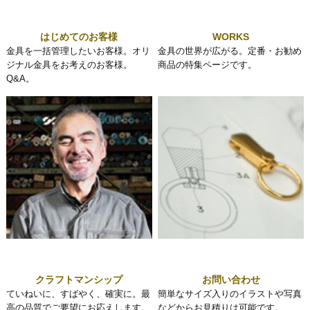
はじめてのお客様
WORKS
金具を一括管理したいお客様。オリ
金具の世界が広がる。定番・お勧め
ジナル金具をお考えのお客様。
商品の特集ページです。
Q&A。
クラフトマンシップ
お問い合わせ
ていねいに、すばやく、確実に。最
簡単なサイズ入りのイラストや写真
高の品質でご要望にお応えします。
などからお見積りは可能です。