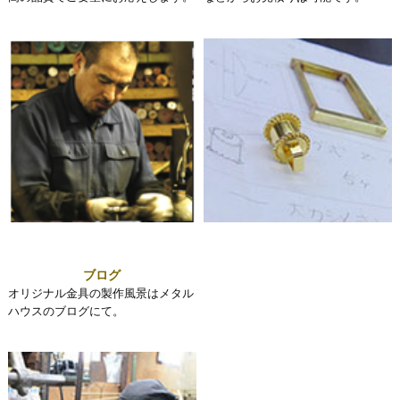
ブログ
オリジナル金具の製作風景はメタル
ハウスのブログにて。