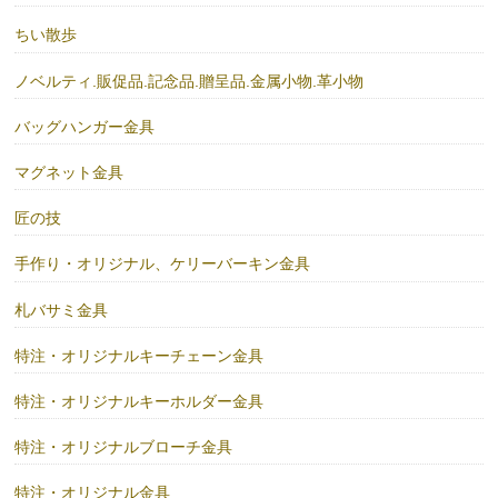
ちい散歩
ノベルティ.販促品.記念品.贈呈品.金属小物.革小物
バッグハンガー金具
マグネット金具
匠の技
手作り・オリジナル、ケリーバーキン金具
札バサミ金具
特注・オリジナルキーチェーン金具
特注・オリジナルキーホルダー金具
特注・オリジナルブローチ金具
特注・オリジナル金具