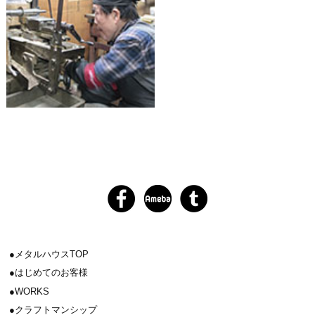
メタルハウスTOP
はじめてのお客様
WORKS
クラフトマンシップ