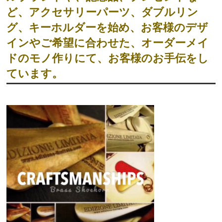
ど、アクセサリーパーツ、ダブルリン
グ、キーホルダーを始め、お客様のデザ
インやご希望に合わせた、オーダーメイ
ドのモノ作りにて、お客様のお手伝をし
ています。