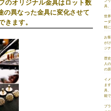
ン
フのオリジナル金具はロット数
具
途の異なった金具に変化させて
世
できます。
ー
軽
お
が
ジ
歴
人
の
イ
ま
具
能
ブ