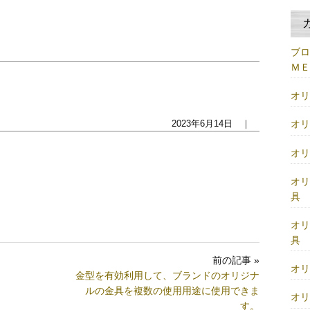
ブ
Ｍ
オ
オ
2023年6月14日 ｜
オ
オ
具
オ
具
前の記事 »
オ
金型を有効利用して、ブランドのオリジナ
ルの金具を複数の使用用途に使用できま
オ
す。