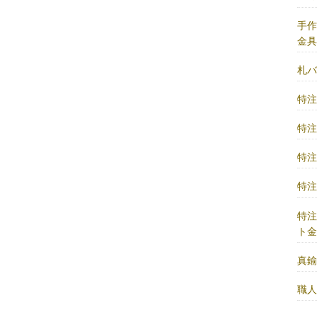
手
金
札
特
特
特
特
特
ト
真
職