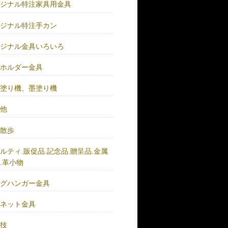
リジナル特注家具用金具
リジナル特注手カン
リジナル金具いろいろ
ーホルダー金具
バ塗り機、墨塗り機
の他
い散歩
ルティ.販促品.記念品.贈呈品.金属
.革小物
ッグハンガー金具
グネット金具
の技