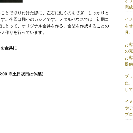
オ
完
ることで取り付けた際に、左右に動くのを防ぎ、しっかりと
イ
ます。今回は極小のカシメです。メタルハウスでは、初期コ
を
様にとって、オリジナル金具を作る、金型を作成することの
具
モノ作りを行っています。
お
ジを金具に
の
お
提
5:00 ※土日祝日は休業）
ブ
た
し
イ
や
プ