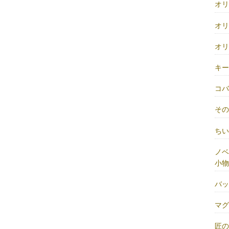
オ
オ
オ
キ
コ
そ
ち
ノベ
小物
バ
マ
匠