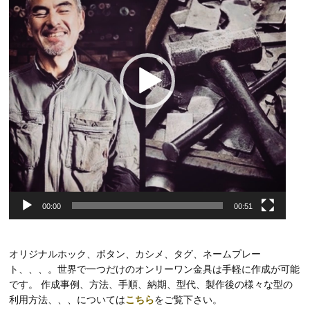
ー
ヤ
ー
00:00
00:51
オリジナルホック、ボタン、カシメ、タグ、ネームプレー
ト、、、。世界で一つだけのオンリーワン金具は手軽に作成が可能
です。 作成事例、方法、手順、納期、型代、製作後の様々な型の
利用方法、、、については
こちら
をご覧下さい。