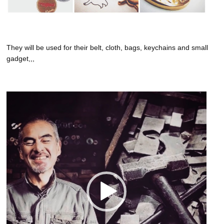
They will be used for their belt, cloth, bags, keychains and small
gadget,,,
動
画
プ
レ
ー
ヤ
ー