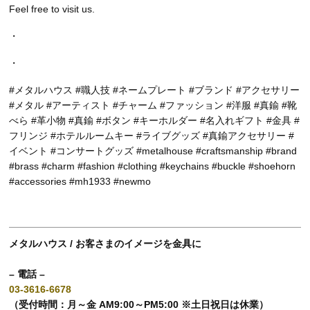
Feel free to visit us.
・
・
#メタルハウス #職人技 #ネームプレート #ブランド #アクセサリー
#メタル #アーティスト #チャーム #ファッション #洋服 #真鍮 #靴
べら #革小物 #真鍮 #ボタン #キーホルダー #名入れギフト #金具 #
フリンジ #ホテルルームキー #ライブグッズ #真鍮アクセサリー #
イベント #コンサートグッズ #metalhouse #craftsmanship #brand
#brass #charm #fashion #clothing #keychains #buckle #shoehorn
#accessories #mh1933 #newmo
メタルハウス / お客さまのイメージを金具に
– 電話 –
03-3616-6678
（受付時間：月～金 AM9:00～PM5:00 ※土日祝日は休業）