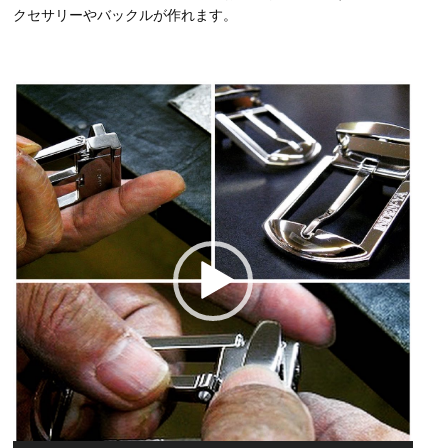
クセサリーやバックルが作れます。
動
画
プ
レ
ー
ヤ
ー