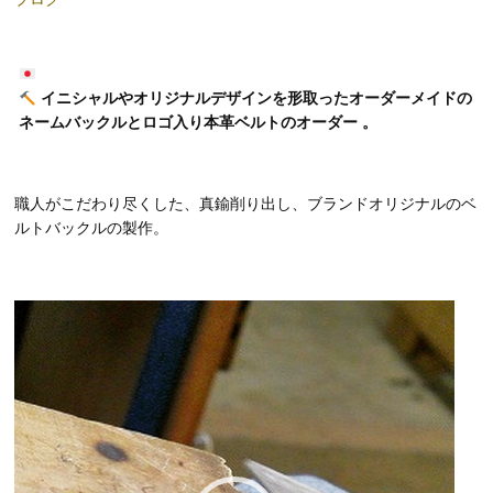
イニシャルやオリジナルデザインを形取ったオーダーメイドの
ネームバックルとロゴ入り本革ベルトのオーダー 。
職人がこだわり尽くした、真鍮削り出し、ブランドオリジナルのベ
ルトバックルの製作。
動
画
プ
レ
ー
ヤ
ー