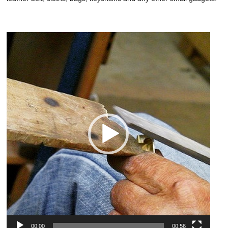
動
画
プ
レ
ー
ヤ
ー
00:00
00:56