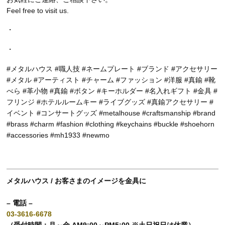
Feel free to visit us.
・
・
#メタルハウス #職人技 #ネームプレート #ブランド #アクセサリー
#メタル #アーティスト #チャーム #ファッション #洋服 #真鍮 #靴
べら #革小物 #真鍮 #ボタン #キーホルダー #名入れギフト #金具 #
フリンジ #ホテルルームキー #ライブグッズ #真鍮アクセサリー #
イベント #コンサートグッズ #metalhouse #craftsmanship #brand
#brass #charm #fashion #clothing #keychains #buckle #shoehorn
#accessories #mh1933 #newmo
メタルハウス / お客さまのイメージを金具に
– 電話 –
03-3616-6678
（受付時間：月～金 AM9:00～PM5:00 ※土日祝日は休業）