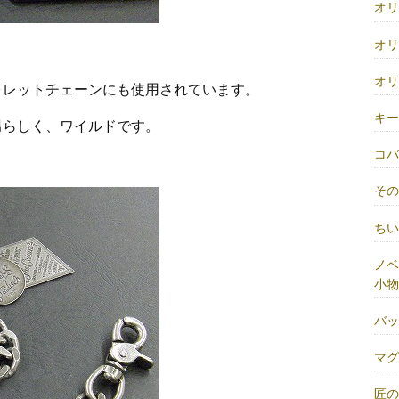
オ
オ
オ
ォレットチェーンにも使用されています。
キ
男らしく、ワイルドです。
コ
そ
ち
ノベ
小物
バ
マ
匠