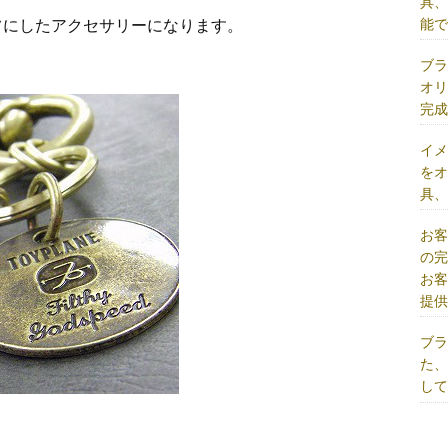
具
能
フにしたアクセサリーになります。
ブ
オ
完
イ
を
具
お
の
お
提
ブ
た
し