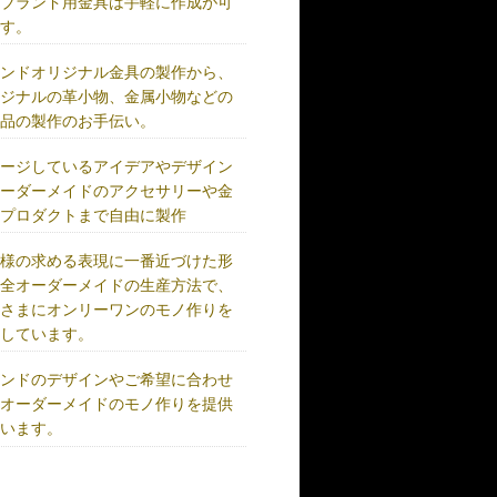
、ブランド用金具は手軽に作成が可
です。
ランドオリジナル金具の製作から、
リジナルの革小物、金属小物などの
成品の製作のお手伝い。
メージしているアイデアやデザイン
オーダーメイドのアクセサリーや金
、プロダクトまで自由に製作
客様の求める表現に一番近づけた形
完全オーダーメイドの生産方法で、
客さまにオンリーワンのモノ作りを
供しています。
ランドのデザインやご希望に合わせ
、オーダーメイドのモノ作りを提供
ています。