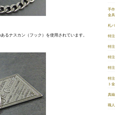
手
金
札
のあるナスカン（フック）を使用されています。
特
特
特
特
特
ト
真
職