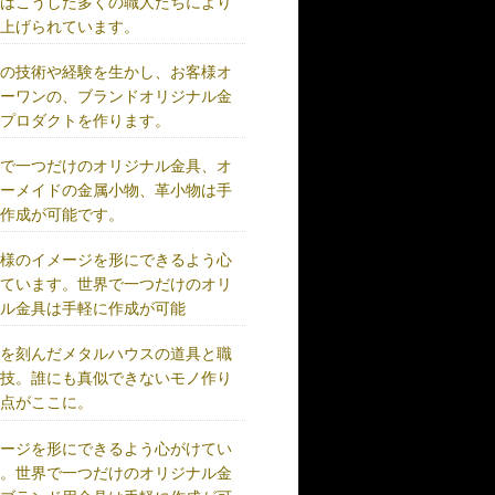
術はこうした多くの職人たちにより
り上げられています。
練の技術や経験を生かし、お客様オ
リーワンの、ブランドオリジナル金
、プロダクトを作ります。
界で一つだけのオリジナル金具、オ
ダーメイドの金属小物、革小物は手
に作成が可能です。
客様のイメージを形にできるよう心
けています。世界で一つだけのオリ
ナル金具は手軽に作成が可能
史を刻んだメタルハウスの道具と職
の技。誰にも真似できないモノ作り
原点がここに。
メージを形にできるよう心がけてい
す。世界で一つだけのオリジナル金