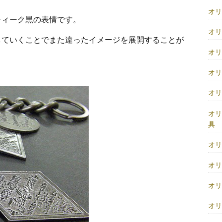
オ
ティーク黒の表情です。
オ
していくことでまた違ったイメージを展開することが
オ
オ
オ
オ
具
オ
オ
オ
オ