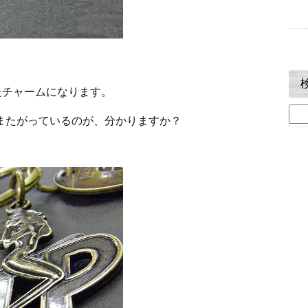
たチャームになります。
検
またがっているのが、分かりますか？
索: