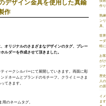
技
のデザイン金具を使用した真鍮
作
製作
熟
ン
具
世
ー
軽
に、オリジナルのさまざまなデザインのタグ、プレー
ーホルダーを作成させて頂きました。
お
が
ジ
ンティークシルバーにて展開していきます。両面に彫
歴
ランドネームとブランドのモチーフ。クライミーさま
人
わってきます。
の
イ
ま
さま用のネームタグ。