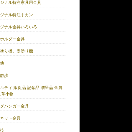
リジナル特注家具用金具
リジナル特注手カン
リジナル金具いろいろ
ーホルダー金具
バ塗り機、墨塗り機
の他
い散歩
ルティ.販促品.記念品.贈呈品.金属
.革小物
ッグハンガー金具
グネット金具
の技