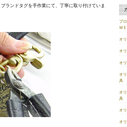
、ブランドタグを手作業にて、丁寧に取り付けていま
ブ
Ｍ
オ
オ
オ
オ
具
オ
具
オ
オ