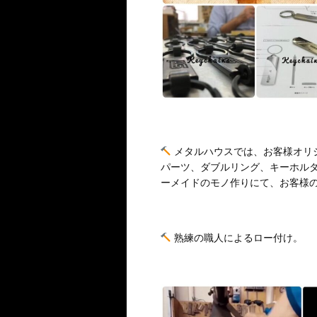
メタルハウスでは、お客様オリ
パーツ、ダブルリング、キーホル
ーメイドのモノ作りにて、お客様
熟練の職人によるロー付け。