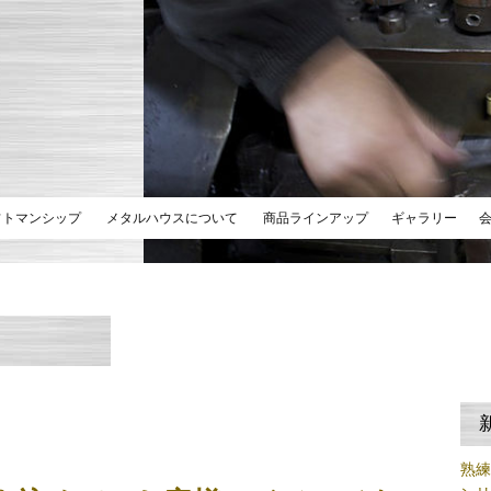
フトマンシップ
メタルハウスについて
商品ラインアップ
ギャラリー
熟