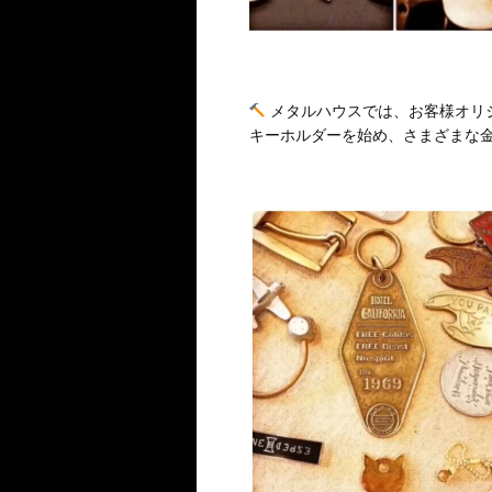
メタルハウスでは、お客様オリ
キーホルダーを始め、さまざまな