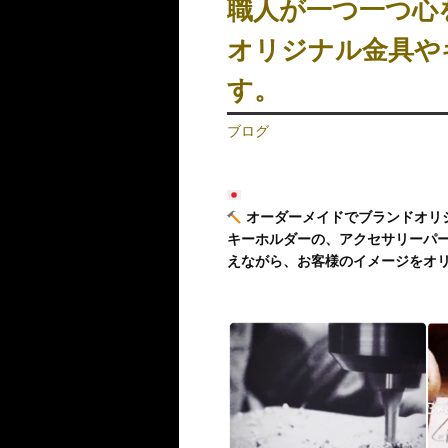
職人が一つ一つ心
オリジナル金具や
す。
ブログ
オーダーメイドでブランドオリ
キーホルダーの、アクセサリーパ
えながら、お客様のイメージをオ
動
画
プ
レ
ー
ヤ