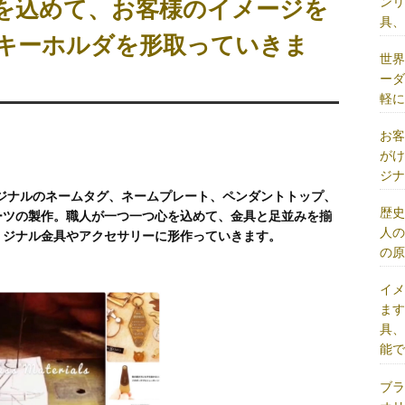
ン
を込めて、お客様のイメージを
具
キーホルダを形取っていきま
世
ー
軽
お
が
ジ
ジナルのネームタグ、ネームプレート、ペンダントトップ、
歴
ーツの製作。職人が一つ一つ心を込めて、金具と足並みを揃
人
リジナル金具やアクセサリーに形作っていきます。
の
イ
ま
具
能
ブ