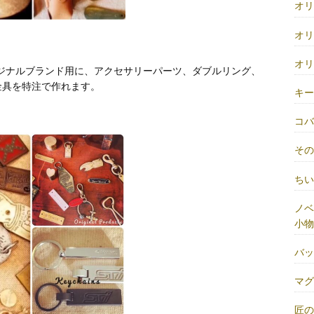
オ
オ
オ
ジナルブランド用に、アクセサリーパーツ、ダブルリング、
金具を特注で作れます。
キ
コ
そ
ち
ノベ
小物
バ
マ
匠