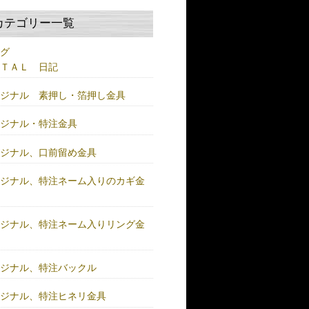
カテゴリー一覧
ログ
ＥＴＡＬ 日記
リジナル 素押し・箔押し金具
リジナル・特注金具
リジナル、口前留め金具
リジナル、特注ネーム入りのカギ金
リジナル、特注ネーム入りリング金
リジナル、特注バックル
リジナル、特注ヒネリ金具