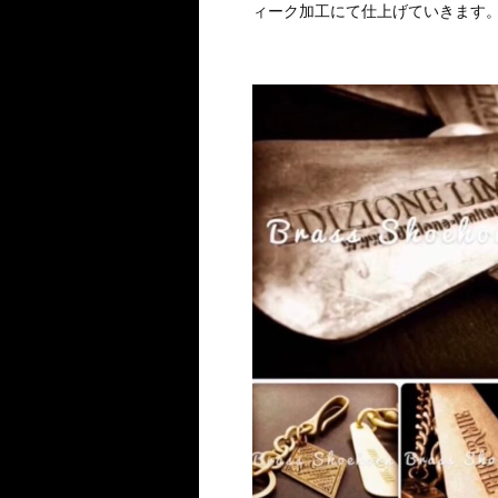
ィーク加工にて仕上げていきます