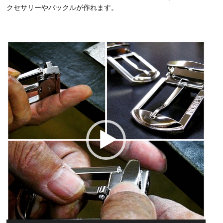
クセサリーやバックルが作れます。
動
画
プ
レ
ー
ヤ
ー