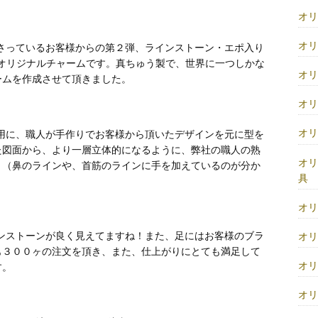
オ
オ
さっているお客様からの第２弾、ラインストーン・エポ入り
”のオリジナルチャームです。真ちゅう製で、世界に一つしかな
オ
ームを作成させて頂きました。
オ
オ
用に、職人が手作りでお客様から頂いたデザインを元に型を
た図面から、より一層立体的になるように、弊社の職人の熟
オ
。（鼻のラインや、首筋のラインに手を加えているのが分か
具
オ
ンストーンが良く見えてますね！また、足にはお客様のブラ
オ
も３００ヶの注文を頂き、また、仕上がりにとても満足して
オ
す。
オ