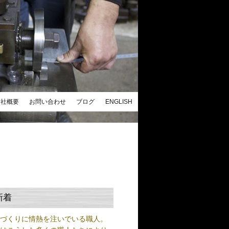
会社概要
お問い合わせ
ブログ
ENGLISH
新着
ノづくりに情熱を注いでいる職人。