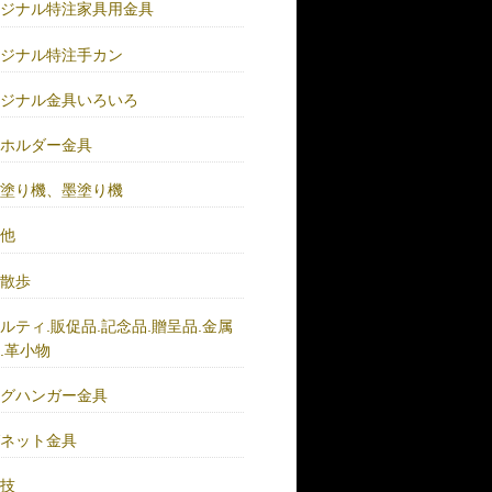
リジナル特注家具用金具
リジナル特注手カン
リジナル金具いろいろ
ーホルダー金具
バ塗り機、墨塗り機
の他
い散歩
ルティ.販促品.記念品.贈呈品.金属
.革小物
ッグハンガー金具
グネット金具
の技