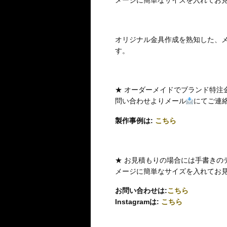
メージに簡単なサイズを入れてお
オリジナル金具作成を熟知した、
す。
★ オーダーメイドでブランド特注
問い合わせよりメール
にてご連
製作事例は:
こちら
★ お見積もりの場合には手書きの
メージに簡単なサイズを入れてお
お問い合わせは:
こちら
Instagramは:
こちら