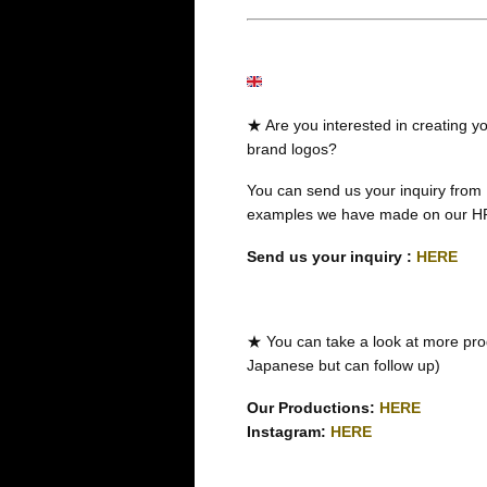
★ Are you interested in creating you
brand logos?
You can send us your inquiry from
examples we have made on our H
Send us your inquiry :
HERE
★ You can take a look at more pro
Japanese but can follow up)
Our Productions:
HERE
Instagram:
HERE