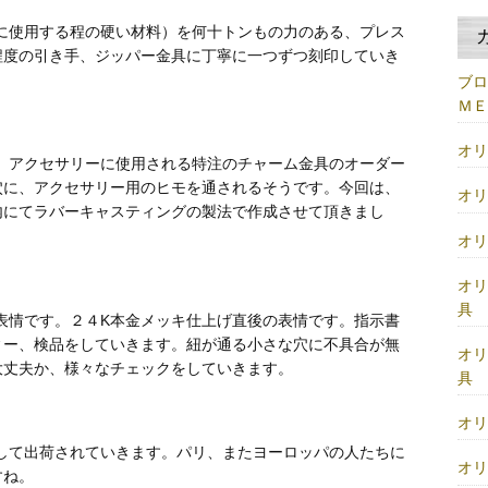
に使用する程の硬い材料）を何十トンもの力のある、プレス
程度の引き手、ジッパー金具に丁寧に一つずつ刻印していき
ブ
Ｍ
オ
、アクセサリーに使用される特注のチャーム金具のオーダー
穴に、アクセサリー用のヒモを通されるそうです。今回は、
オ
内にてラバーキャスティングの製法で作成させて頂きまし
オ
オ
具
表情です。２４K本金メッキ仕上げ直後の表情です。指示書
ィー、検品をしていきます。紐が通る小さな穴に不具合が無
オ
大丈夫か、様々なチェックをしていきます。
具
オ
して出荷されていきます。パリ、またヨーロッパの人たちに
オ
すね。