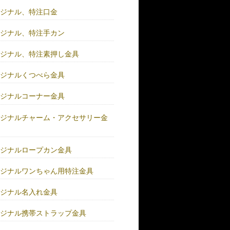
リジナル、特注口金
リジナル、特注手カン
リジナル、特注素押し金具
リジナルくつべら金具
リジナルコーナー金具
リジナルチャーム・アクセサリー金
リジナルロープカン金具
リジナルワンちゃん用特注金具
リジナル名入れ金具
リジナル携帯ストラップ金具