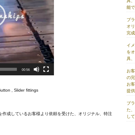
具
能
ブ
オ
完
イ
を
具
00:56
お
の
お
tton , Slider fittings
提
ブ
た
を作成しているお客様より依頼を受けた、オリジナル、特注
し