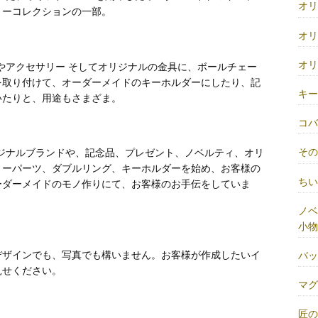
オ
リーコレクションの一部。
オ
オ
やアクセサリー そしてオリジナルの金具に、ボールチェー
を取り付けて、オーダーメイドのキーホルダーにしたり、記
キ
いたりと、用途もさまざま。
コ
そ
ジナルブランドや、記念品、プレゼント、ノベルティ、オリ
リーパーツ、ダブルリング、キーホルダーを始め、お客様の
ち
ーダーメイドのモノ作りにて、お客様のお手伝をしていま
ノベ
小物
デザインでも、写真でも構いません。お客様が作成したいイ
バ
見せください。
マ
匠