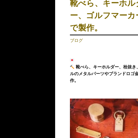
靴べら、キーホル
ー、ゴルフマーカ
で製作。
ブログ
靴べら、キーホルダー、栓抜き
ルのメタルパーツやブランドロゴ
作。
動
画
プ
レ
ー
ヤ