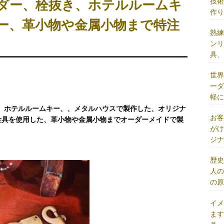
技
ダー、栓抜き、ホテルルームキ
作
ー、革小物や金属小物まで特注
熟
ン
具
世
ー
軽
、ホテルルームキー、、メタルハウスで製作した、オリジナ
お
金具を使用した、革小物や金属小物までオーダーメイドで製
が
ジ
歴
人
の
イ
ま