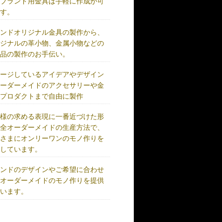
、ブランド用金具は手軽に作成が可
です。
ランドオリジナル金具の製作から、
リジナルの革小物、金属小物などの
成品の製作のお手伝い。
メージしているアイデアやデザイン
オーダーメイドのアクセサリーや金
、プロダクトまで自由に製作
客様の求める表現に一番近づけた形
完全オーダーメイドの生産方法で、
客さまにオンリーワンのモノ作りを
供しています。
ランドのデザインやご希望に合わせ
、オーダーメイドのモノ作りを提供
ています。