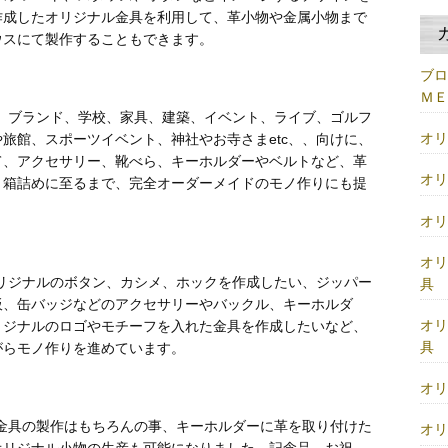
作成したオリジナル金具を利用して、革小物や金属小物まで
ウスにて製作することもできます。
ブ
Ｍ
、ブランド、学校、家具、建築、イベント、ライブ、ゴルフ
オ
旅館、スポーツイベント、神社やお寺さまetc、、向けに、
て、アクセサリー、靴べら、キーホルダーやベルトなど、革
オ
、箱詰めに至るまで、完全オーダーメイドのモノ作りにも提
オ
オ
リジナルのボタン、カシメ、ホックを作成したい、ジッパー
具
板、缶バッジなどのアクセサリーやバックル、キーホルダ
オ
リジナルのロゴやモチーフを入れた金具を作成したいなど、
具
がらモノ作りを進めています。
オ
金具の製作はもちろんの事、キーホルダーに革を取り付けた
オ
オリジナル小物の生産も可能になりました。記念品、お祝