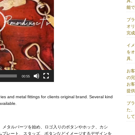
具
能
ブ
オ
完
イ
を
具
お
00:55
の
お
提
es and metal fittings for clients original brand. Several kind
ブ
available.
た
し
、メタルパーツを始め、ロゴ入りのボタンやホック、カシ
ムプレート、スタッズ、ボタンなどイメージするデザインを