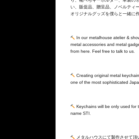
い、販促品、贈呈品、ノベルティ
オリジナルグッズを僕らと一緒に
In our metalhouse atelier & show
metal accessories and metal gadget
from here. Feel free to talk to us.
Creating original metal keychain
one of the most sophisticated Jap
Keychains will be only used for t
name STI.
メタルハウスにて製作させて頂