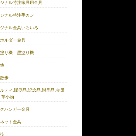
リジナル特注家具用金具
リジナル特注手カン
リジナル金具いろいろ
ーホルダー金具
バ塗り機、墨塗り機
の他
い散歩
ルティ.販促品.記念品.贈呈品.金属
.革小物
ッグハンガー金具
グネット金具
の技