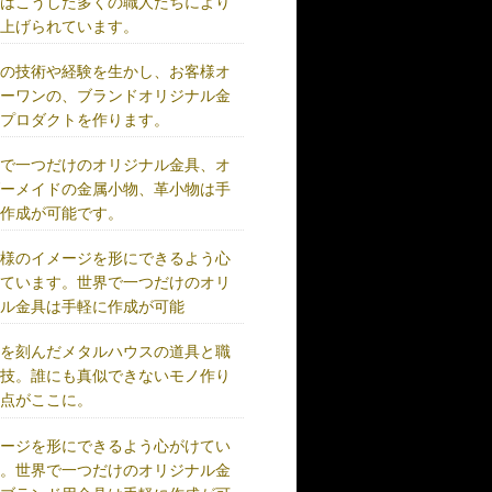
術はこうした多くの職人たちにより
り上げられています。
練の技術や経験を生かし、お客様オ
リーワンの、ブランドオリジナル金
、プロダクトを作ります。
界で一つだけのオリジナル金具、オ
ダーメイドの金属小物、革小物は手
に作成が可能です。
客様のイメージを形にできるよう心
けています。世界で一つだけのオリ
ナル金具は手軽に作成が可能
史を刻んだメタルハウスの道具と職
の技。誰にも真似できないモノ作り
原点がここに。
メージを形にできるよう心がけてい
す。世界で一つだけのオリジナル金