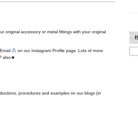
r original accessory or metal fittings with your original
検
 Email
on our Instagram Profile page. Lots of more
索:
P also★
ductions, procedures and examples on our blogs (in