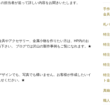
スの担当者が追って詳しい内容をお聞きいたします。
手
金
札
特
金具やアクセサリー、金属小物を作りたい方は、HP内のお
特
絡下さい。 ブログでは沢山の製作事例もご覧になれます。★
特
特
デザインでも、写真でも構いません。お客様が作成したいイ
特
見せください。★
ト
真
職