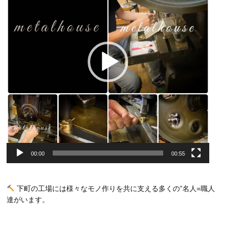
ー
ヤ
ー
00:00
00:55
下町の工場には様々なモノ作りを共に支える多くの”名人=職人
達がいます。