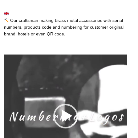
Our craftsman making Brass metal accessories with serial
numbers, products code and numbering for customer original
brand, hotels or even QR code.
動
画
プ
レ
ー
ヤ
ー