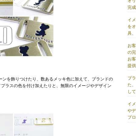
オ
完
イ
を
具
お
の
お
提
ブ
ーンを飾りつけたり、数あるメッキ色に加えて、ブランドの
た
てプラスの色を付け加えたりと、無限のイメージやデザイン
し
イ
や
プ