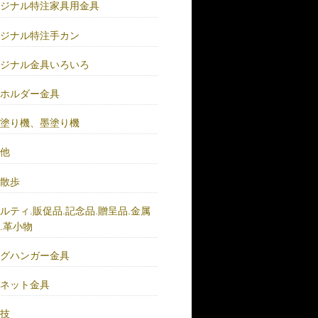
リジナル特注家具用金具
リジナル特注手カン
リジナル金具いろいろ
ーホルダー金具
バ塗り機、墨塗り機
の他
い散歩
ルティ.販促品.記念品.贈呈品.金属
.革小物
ッグハンガー金具
グネット金具
の技