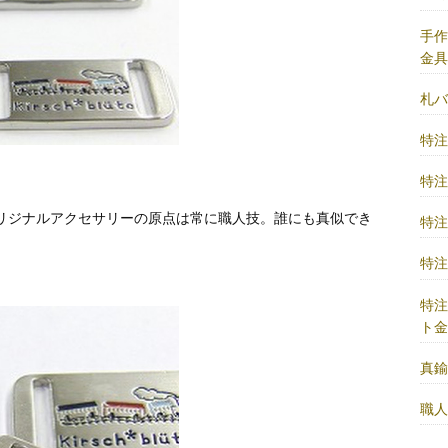
手
金
札
特
特
リジナルアクセサリーの原点は常に職人技。誰にも真似でき
特
特
特
ト
真
職