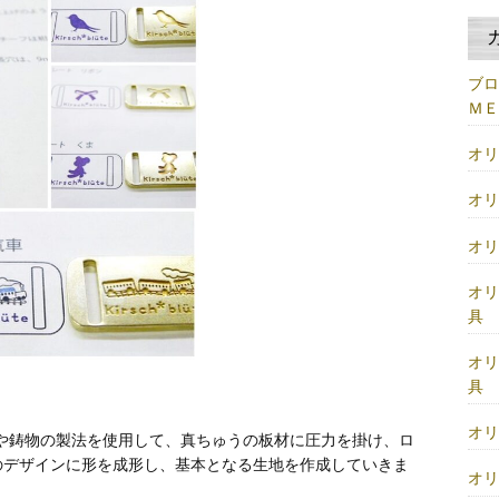
ブ
Ｍ
オ
オ
オ
オ
具
オ
具
オ
や鋳物の製法を使用して、真ちゅうの板材に圧力を掛け、ロ
のデザインに形を成形し、基本となる生地を作成していきま
オ