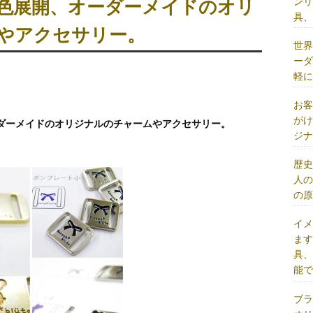
ン
色展開、オーダーメイドのオリ
具
やアクセサリー。
世
ー
軽
お
が
ダーメイドのオリジナルのチャームやアクセサリー。
ジ
歴
人
の
イ
ま
具
能
ブ