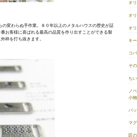
オ
オ
らの変わらぬ手作業。８０年以上のメタルハウスの歴史が証
オ
一番お客様に喜ばれる最高の品質を作り出すことができる製
に外枠を打ち抜きます。
キ
コ
そ
ち
ノベ
小物
バ
マ
匠