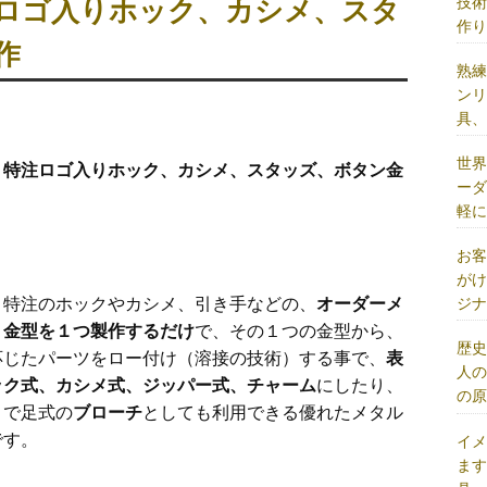
技
ロゴ入りホック、カシメ、スタ
作
作
熟
ン
具
世
・特注ロゴ入りホック、カシメ、スタッズ、ボタン金
ー
軽
お
が
・特注のホックやカシメ、引き手などの、
オーダーメ
ジ
、
金型を１つ製作するだけ
で、その１つの金型から、
歴
応じたパーツをロー付け（溶接の技術）する事で、
表
人
ック式、カシメ式、ジッパー式、チャーム
にしたり、
の
とで足式の
ブローチ
としても利用できる優れたメタル
です。
イ
ま