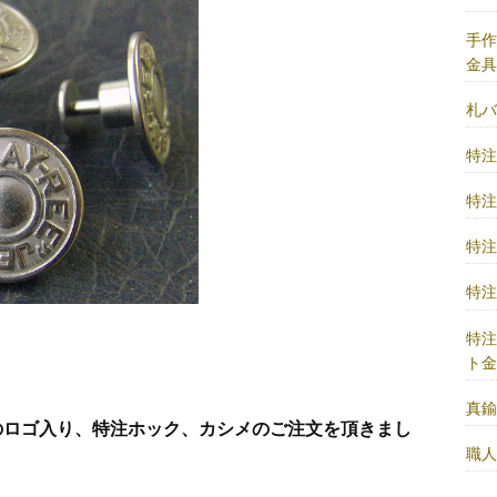
手
金
札
特
特
特
特
特
ト
真
のロゴ入り、特注ホック、カシメのご注文を頂きまし
職