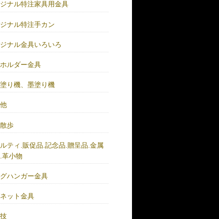
リジナル特注家具用金具
リジナル特注手カン
リジナル金具いろいろ
ーホルダー金具
バ塗り機、墨塗り機
の他
い散歩
ルティ.販促品.記念品.贈呈品.金属
.革小物
ッグハンガー金具
グネット金具
の技