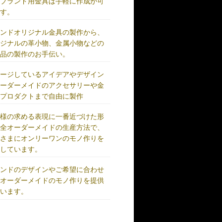
、ブランド用金具は手軽に作成が可
です。
ランドオリジナル金具の製作から、
リジナルの革小物、金属小物などの
成品の製作のお手伝い。
メージしているアイデアやデザイン
オーダーメイドのアクセサリーや金
、プロダクトまで自由に製作
客様の求める表現に一番近づけた形
完全オーダーメイドの生産方法で、
客さまにオンリーワンのモノ作りを
供しています。
ランドのデザインやご希望に合わせ
、オーダーメイドのモノ作りを提供
ています。