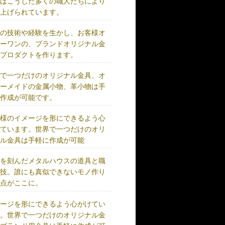
術はこうした多くの職人たちにより
り上げられています。
練の技術や経験を生かし、お客様オ
リーワンの、ブランドオリジナル金
、プロダクトを作ります。
界で一つだけのオリジナル金具、オ
ダーメイドの金属小物、革小物は手
に作成が可能です。
客様のイメージを形にできるよう心
けています。世界で一つだけのオリ
ナル金具は手軽に作成が可能
史を刻んだメタルハウスの道具と職
の技。誰にも真似できないモノ作り
原点がここに。
メージを形にできるよう心がけてい
す。世界で一つだけのオリジナル金