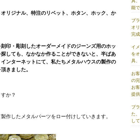
具
能
、オリジナル、特注のリベット、ホタン、ホック、か
ブ
オ
完
を刻印・彫刻したオーダーメイドのジーンズ用のホッ
イ
を探しても、なかなか作ることができないと、半ばあ
を
具
、インターネットにて、私たちメタルハウスの製作の
を頂きました。
お
の
お
提
ますか？
ブ
た
て製作したメタルパーツをロー付けしていきます。
し