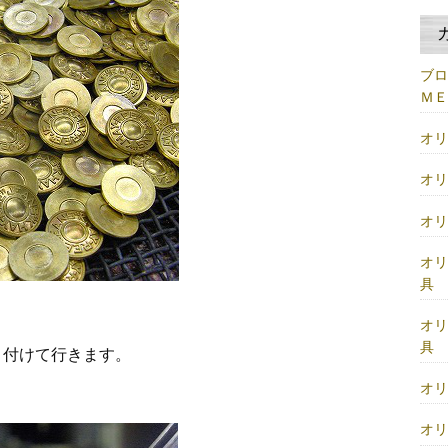
ブ
Ｍ
オ
オ
オ
オ
具
オ
具
り付けて行きます。
オ
オ