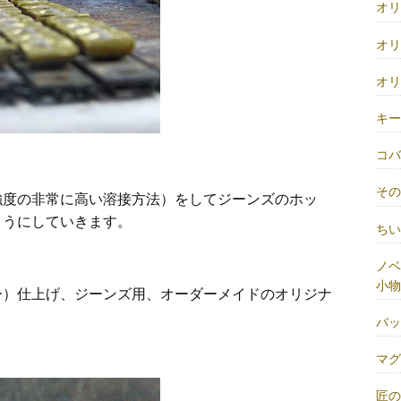
オ
オ
オ
キ
コ
そ
強度の非常に高い溶接方法）をしてジーンズのホッ
ようにしていきます。
ち
ノベ
小物
ー）仕上げ、ジーンズ用、オーダーメイドのオリジナ
バ
マ
匠