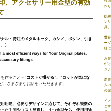
技
印、アクセサリー用金型の有効
作
て
熟
ン
具
世
ジナル・特注のメタルホック、カシメ、ボタン、引き
ー
、、
）
軽
 a most efficient ways for Your Original plates,
お
 accessory fittings
が
ジ
具を作ること＝
”コストが掛かる”、”ロットが気にな
歴
ど、さまざまなお話をいただきます。
人
の
イ
使用用途、必要なデザインに応じて、それぞれ複数の
ま
かった手間やコスト見直し
、
１つ金型から、使用用途