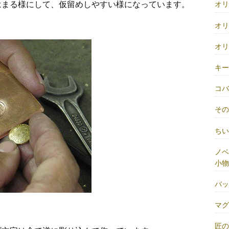
はまる様にして、仮留めしやすい様になっています。
オ
オ
オ
キ
コ
そ
ち
ノベ
小物
バ
マ
匠