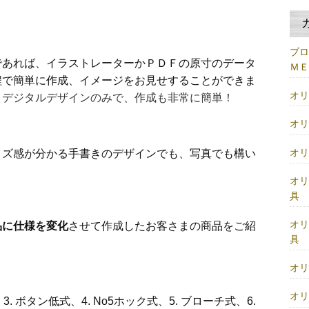
ブ
であれば、イラストレーターかＰＤＦの原寸のデータ
Ｍ
程で簡単に作成、イメージをお見せすることができま
オ
、デジタルデザインのみで、作成も非常に簡単！
オ
オ
イズ感が分かる手書きのデザインでも、写真でも構い
オ
具
オ
品に仕様を変化
させて作成したお客さまの商品をご紹
具
オ
オ
3. ボタン低式、4. No5ホック式、5. ブローチ式、6.