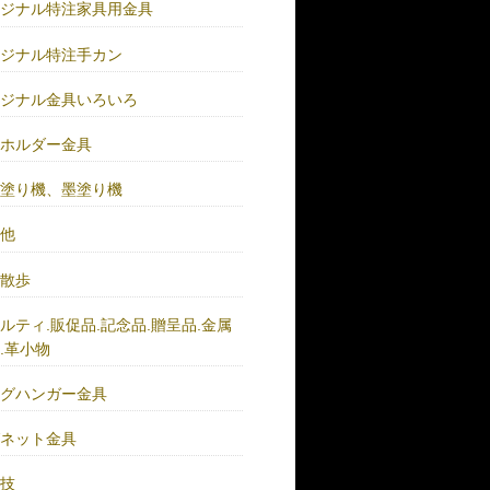
リジナル特注家具用金具
リジナル特注手カン
リジナル金具いろいろ
ーホルダー金具
バ塗り機、墨塗り機
の他
い散歩
ルティ.販促品.記念品.贈呈品.金属
.革小物
ッグハンガー金具
グネット金具
の技