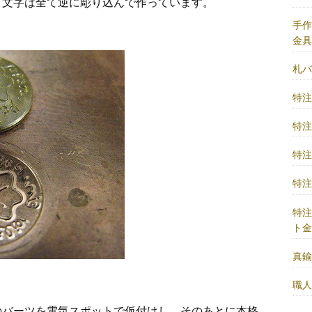
ゴ文字は全て逆に彫り込んで作っています。
手
金
札
特
特
特
特
特
ト
真
職
のバーツを電気スポットで仮付けし、そのあとに本格