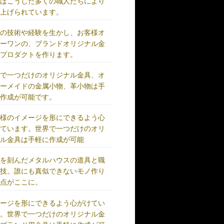
術はこうした多くの職人たちにより
り上げられています。
練の技術や経験を生かし、お客様オ
リーワンの、ブランドオリジナル金
、プロダクトを作ります。
界で一つだけのオリジナル金具、オ
ダーメイドの金属小物、革小物は手
に作成が可能です。
客様のイメージを形にできるよう心
けています。世界で一つだけのオリ
ナル金具は手軽に作成が可能
史を刻んだメタルハウスの道具と職
の技。誰にも真似できないモノ作り
原点がここに。
メージを形にできるよう心がけてい
す。世界で一つだけのオリジナル金