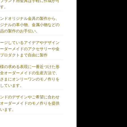
、ブランド用金具は手軽に作成が可
です。
ランドオリジナル金具の製作から、
リジナルの革小物、金属小物などの
成品の製作のお手伝い。
メージしているアイデアやデザイン
オーダーメイドのアクセサリーや金
、プロダクトまで自由に製作
客様の求める表現に一番近づけた形
完全オーダーメイドの生産方法で、
客さまにオンリーワンのモノ作りを
供しています。
ランドのデザインやご希望に合わせ
、オーダーメイドのモノ作りを提供
ています。