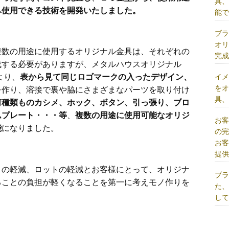
具
へ使用できる技術を開発いたしました。
能
ブ
オ
複数の用途に使用するオリジナル金具は、それぞれの
完
成する必要がありますが、メタルハウスオリジナル
イ
より、
表から見て同じロゴマークの入ったデザイン、
を
を作り、溶接で裏や脇にさまざまなパーツを取り付け
具
何種類ものカシメ、ホック、ボタン、引っ張り、ブロ
ムプレート・・・等
、
複数の用途に使用可能なオリジ
お
能
になりました。
の
お
提
トの軽減、ロットの軽減とお客様にとって、オリジナ
ブ
ることの負担が軽くなることを第一に考えモノ作りを
た
し