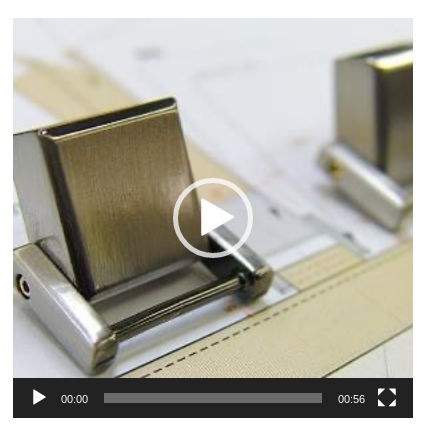
動
画
プ
レ
ー
ヤ
ー
00:00
00:56