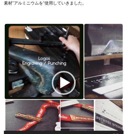
素材”アルミニウムを”使用していきました。
動
画
プ
レ
ー
ヤ
ー