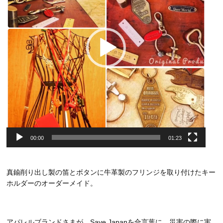
ヤ
ー
00:00
01:23
真鍮削り出し製の笛とボタンに牛革製のフリンジを取り付けたキー
ホルダーのオーダーメイド。
アパレルブランドさまが、Save Japanを合言葉に、災害の際に実