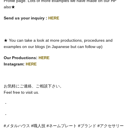
Profile page. Lots of more examples we have made on our HP
also★
Send us your inquiry :
HERE
★ You can take a look at more productions, procedures and
examples on our blogs (in Japanese but can follow up)
Our Productions:
HERE
Instagram:
HERE
お気軽にご連絡、ご相談下さい。
Feel free to visit us.
・
・
#メタルハウス #職人技 #ネームプレート #ブランド #アクセサリー