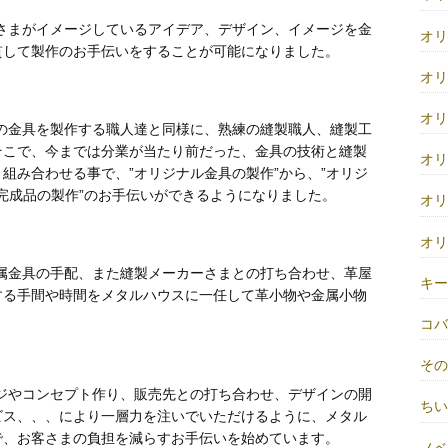
さまがイメージしているアイデア、デザイン、イメージを金
オ
貫して製作のお手伝いをすることが可能になりました。
オ
オ
の金具を製作する職人達と同様に、熟練の縫製職人、縫製工
そこで、今までは分業が当たり前だった、金具の技術と縫製
オ
組み合わせる事で、”オリジナル金具の製作”から、”オリジ
”完成品の製作”のお手伝いができるようになりました。
オ
オ
属金具の手配、また縫製メーカーさまとの打ち合わせ、革屋
キ
する手間や時間をメタルハウスに一任して革小物や金属小物
。
コ
そ
ジやコンセプト作り、販売先との打ち合わせ、デザインの開
ち
ビス、、、により一層力を注いでいただけるように、メタル
で、お客さまの負担を減らすお手伝いを始めています。
ノベ