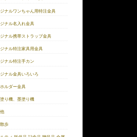
リジナルワンちゃん用特注金具
リジナル名入れ金具
リジナル携帯ストラップ金具
リジナル特注家具用金具
リジナル特注手カン
リジナル金具いろいろ
ーホルダー金具
バ塗り機、墨塗り機
の他
い散歩
ルティ.販促品.記念品.贈呈品.金属