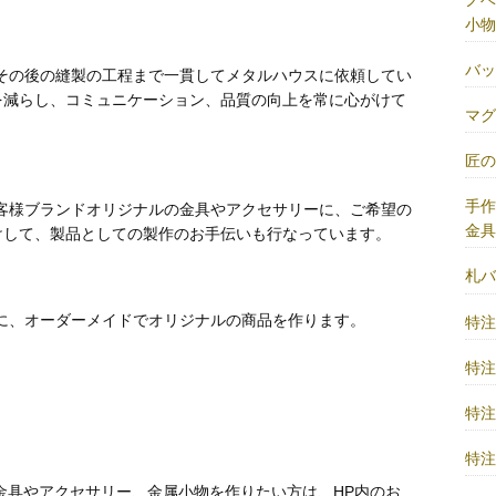
小物
バ
その後の縫製の工程まで一貫してメタルハウスに依頼してい
を減らし、コミュニケーション、品質の向上を常に心がけて
マ
匠
手
客様ブランドオリジナルの金具やアクセサリーに、ご希望の
金
けして、製品としての製作のお手伝いも行なっています。
札
に、オーダーメイドでオリジナルの商品を作ります。
特
特
特
特
金具やアクセサリー、金属小物を作りたい方は、HP内のお