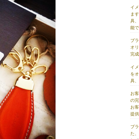
イ
ま
具
能
ブ
オ
完
イ
を
具
お
の
お
提
ブ
た