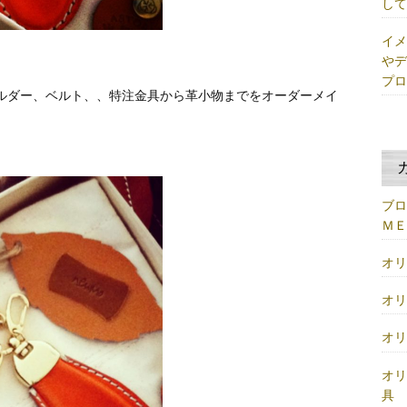
し
イ
や
プ
ルダー、ベルト、、特注金具から革小物までをオーダーメイ
ブ
Ｍ
オ
オ
オ
オ
具