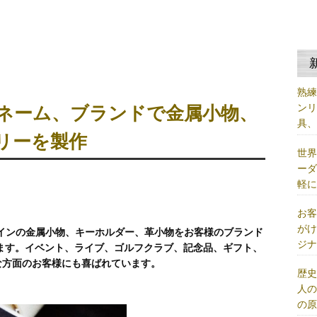
熟
ン
ネーム、ブランドで金属小物、
具
リーを製作
世
ー
軽
お
が
インの金属小物、キーホルダー、革小物をお客様のブランド
ジ
ます。イベント、ライブ、ゴルフクラブ、記念品、ギフト、
な方面のお客様にも喜ばれています。
歴
人
の