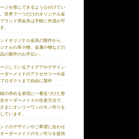
メージを形にできるよう心がけてい
す。世界で一つだけのオリジナル金
、ブランド用金具は手軽に作成が可
です。
ランドオリジナル金具の製作から、
リジナルの革小物、金属小物などの
成品の製作のお手伝い。
メージしているアイデアやデザイン
オーダーメイドのアクセサリーや金
、プロダクトまで自由に製作
客様の求める表現に一番近づけた形
完全オーダーメイドの生産方法で、
客さまにオンリーワンのモノ作りを
供しています。
ランドのデザインやご希望に合わせ
、オーダーメイドのモノ作りを提供