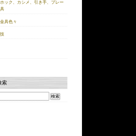
注ホック、カシメ、引き手、プレー
金具
鍮金具色々
人技
検索