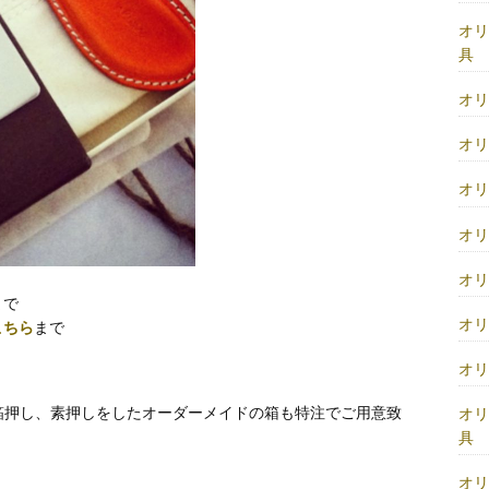
オ
具
オ
オ
オ
オ
オ
まで
オ
こちら
まで
オ
箔押し、素押しをしたオーダーメイドの箱も特注でご用意致
オ
具
オ