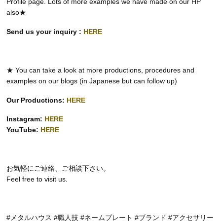
Profile page. Lots of more examples we have made on our HP
also★
Send us your inquiry :
HERE
★ You can take a look at more productions, procedures and
examples on our blogs (in Japanese but can follow up)
Our Productions:
HERE
Instagram:
HERE
YouTube:
HERE
お気軽にご連絡、ご相談下さい。
Feel free to visit us.
#メタルハウス #職人技 #ネームプレート #ブランド #アクセサリー