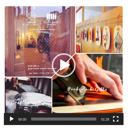
動
画
プ
レ
ー
ヤ
ー
00:00
01:28