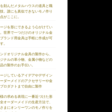
史を刻んだメタルハウスの道具と職
の技。誰にも真似できないモノ作り
原点がここに。
メージを形にできるよう心がけてい
す。世界で一つだけのオリジナル金
、ブランド用金具は手軽に作成が可
です。
ランドオリジナル金具の製作から、
リジナルの革小物、金属小物などの
成品の製作のお手伝い。
メージしているアイデアやデザイン
オーダーメイドのアクセサリーや金
、プロダクトまで自由に製作
客様の求める表現に一番近づけた形
完全オーダーメイドの生産方法で、
客さまにオンリーワンのモノ作りを