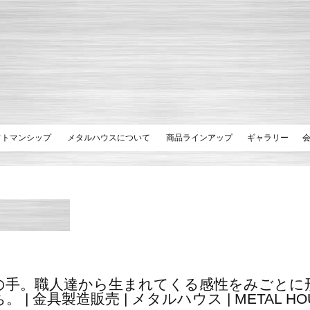
フトマンシップ
メタルハウスについて
商品ラインアップ
ギャラリー
の手。職人達から生まれてくる感性をみごとに
| 金具製造販売 | メタルハウス | METAL HO