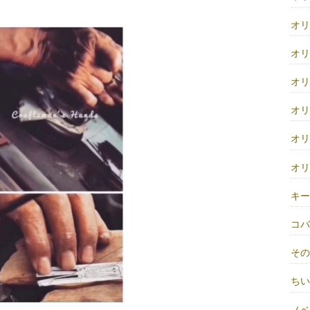
オ
オ
オ
オ
オ
オ
キ
コ
そ
ち
ノベ