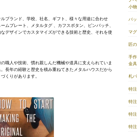
小物
ナルブランド、学校、社名、ギフト、様々な用途に合わせ
バ
ームプレート、メタルタグ 、カフスボタン、ピンバッチ、
マ
由なデザインでカスタマイズができる技術と歴史、それを使
匠
手
練の職人や技術、慣れ親しんだ機械や道具に支えられていま
金
具。長年の経験と歴史を積み重ねてきたメタルハウスだから
ノづくりがあります。
札
特
特
特
特