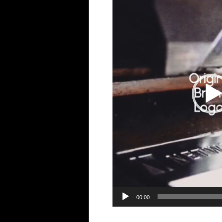
プ
レ
ー
ヤ
ー
00:00