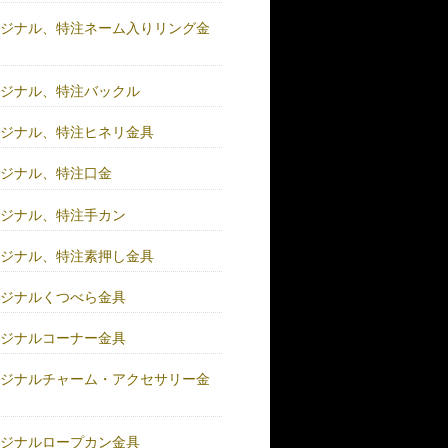
リジナル、特注ネーム入りリング金
リジナル、特注バックル
リジナル、特注ヒネリ金具
リジナル、特注口金
リジナル、特注手カン
リジナル、特注素押し金具
リジナルくつべら金具
リジナルコーナー金具
リジナルチャーム・アクセサリー金
リジナルロープカン金具