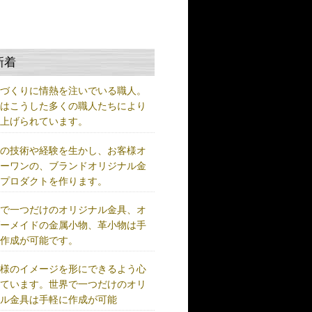
新着
ノづくりに情熱を注いでいる職人。
術はこうした多くの職人たちにより
り上げられています。
練の技術や経験を生かし、お客様オ
リーワンの、ブランドオリジナル金
、プロダクトを作ります。
界で一つだけのオリジナル金具、オ
ダーメイドの金属小物、革小物は手
に作成が可能です。
客様のイメージを形にできるよう心
けています。世界で一つだけのオリ
ナル金具は手軽に作成が可能