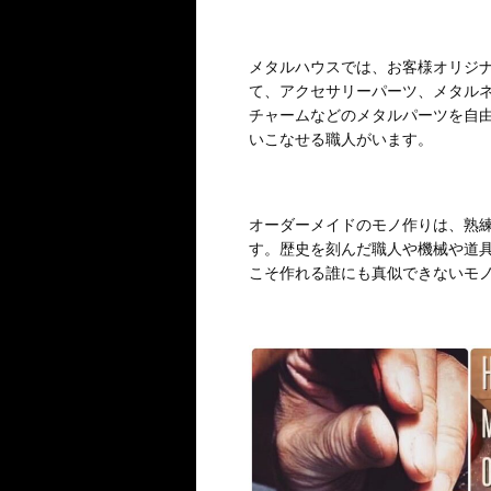
メタルハウスでは、お客様オリジ
て、アクセサリーパーツ、メタルネ
チャームなどのメタルパーツを自
いこなせる職人がいます。
オーダーメイドのモノ作りは、熟
す。歴史を刻んだ職人や機械や道
こそ作れる誰にも真似できないモ