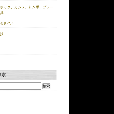
注ホック、カシメ、引き手、プレー
金具
鍮金具色々
人技
検索