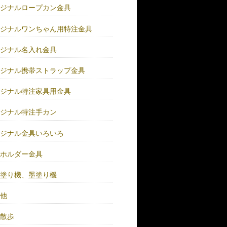
リジナルロープカン金具
リジナルワンちゃん用特注金具
リジナル名入れ金具
リジナル携帯ストラップ金具
リジナル特注家具用金具
リジナル特注手カン
リジナル金具いろいろ
ーホルダー金具
バ塗り機、墨塗り機
の他
い散歩