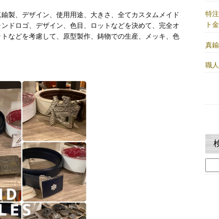
特
真鍮製、デザイン、使用用途、大きさ、全てカスタムメイド
ト
ランドロゴ、デザイン、色目、ロットなどを決めて、完全オ
ットなどを考慮して、原型製作、鋳物での生産、メッキ、色
真
職
検
索: