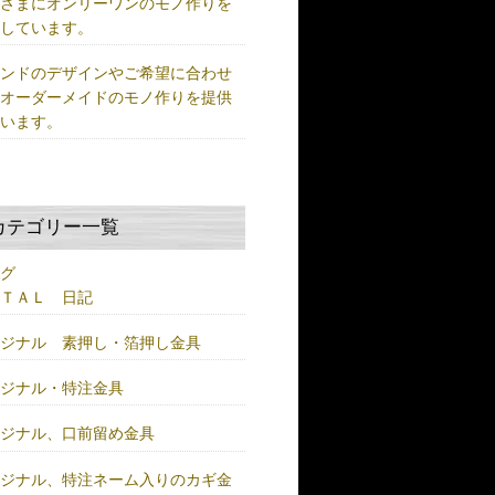
客さまにオンリーワンのモノ作りを
供しています。
ランドのデザインやご希望に合わせ
、オーダーメイドのモノ作りを提供
ています。
カテゴリー一覧
ログ
ＥＴＡＬ 日記
リジナル 素押し・箔押し金具
リジナル・特注金具
リジナル、口前留め金具
リジナル、特注ネーム入りのカギ金