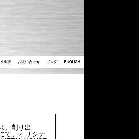
会社概要
お問い合わせ
ブログ
ENGLISH
ス、削り出
にて、オリジナ