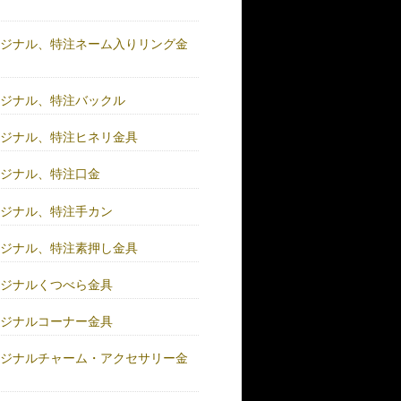
リジナル、特注ネーム入りリング金
リジナル、特注バックル
リジナル、特注ヒネリ金具
リジナル、特注口金
リジナル、特注手カン
リジナル、特注素押し金具
リジナルくつべら金具
リジナルコーナー金具
リジナルチャーム・アクセサリー金