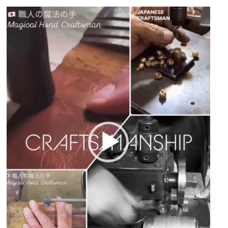
動
画
プ
レ
ー
ヤ
ー