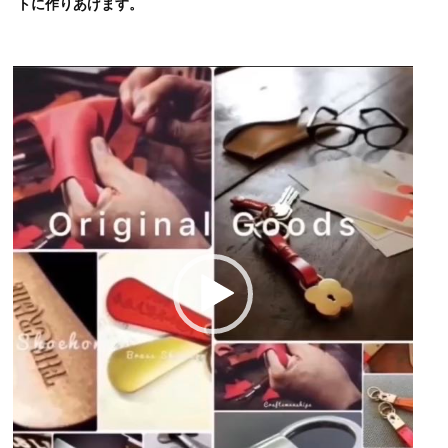
トに作りあげます。
動
画
プ
レ
ー
ヤ
ー