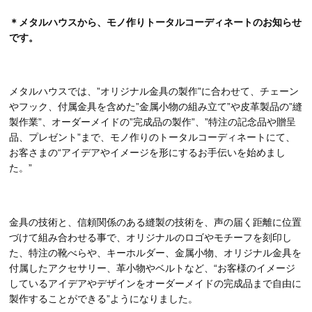
＊メタルハウスから、モノ作りトータルコーディネートのお知らせ
です。
メタルハウスでは、”オリジナル金具の製作”に合わせて、チェーン
やフック、付属金具を含めた”金属小物の組み立て”や皮革製品の”縫
製作業”、オーダーメイドの”完成品の製作”、”特注の記念品や贈呈
品、プレゼント”まで、モノ作りのトータルコーディネートにて、
お客さまの“アイデアやイメージを形にするお手伝いを始めまし
た。”
金具の技術と、信頼関係のある縫製の技術を、声の届く距離に位置
づけて組み合わせる事で、オリジナルのロゴやモチーフを刻印し
た、特注の靴べらや、キーホルダー、金属小物、オリジナル金具を
付属したアクセサリー、革小物やベルトなど、“お客様のイメージ
しているアイデアやデザインをオーダーメイドの完成品まで自由に
製作することができる”ようになりました。