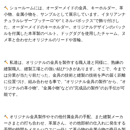
ショールームには、オーダーメイドの金具、キーホルダー、革
小物、金属小物を、サンプルとして展示しています。イタリアンナ
チュラルレザー”ブッテーロ”や”ミネルバボックス”で飾り付けし
た、オーダーメイドのキーホルダー。オリジナルデザインのバック
ルを付属した本革製のベルト。ドッグダグを使用したチャーム、ヌ
メ革と合わせたオリジナルのリードや首輪。
私達は、オリジナルの金具を製作する職人達と同様に、熟練の
縫製職人、縫製工場との強い結びつきがあります。そこで、今まで
は分業が当たり前だった、金具の技術と縫製の技術を声の届く距離
に位置づけ、組み合わせる事で、”オリジナル金具の製作”から、”オ
リジナルの革小物”、”金属小物”などの”完成品の製作”のお手伝が可
能です。
オリジナル金具製作やその他付属金具の手配、また縫製メーカ
ーさまとの打ち合わせ、革屋さん、その他部材の仕入れに発生する
手間や時間をメタルハウスに一任して革小物や金属小物の商品を製