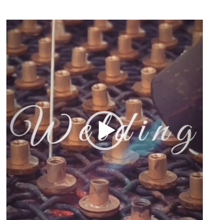
動
画
プ
レ
ー
ヤ
ー