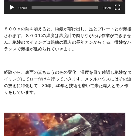
00:00
01:28
８００ｃの熱を加えると、純銀が溶け出し、足とプレートとが溶接
されます。８００℃の温度は温度計で図りながらは作業ができませ
ん。絶妙のタイミングは熟練の職人の長年カンからくる、微妙なバ
ランスで溶接が進められていきます。
経験から、表面の真ちゅうの色の変化、温度を目で確認し絶妙なタ
イミングにてロー付けを行っていきます。メタルハウスにはその道
の技術に特化して、30年、40年と技術を磨いて来た職人とモノ作
りをしています。