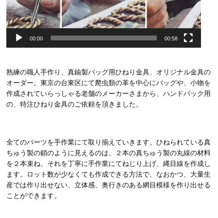
00:00
00:58
熟練の職人手作り、真鍮製バッグ用ひねり金具、オリジナル金具の
オーダー。東京の台東区にて爬虫類の革を中心にバッグや、小物を
作成されていらっしゃる老舗のメーカーさまから、ハンドバック用
の、特注ひねり金具のご依頼を頂きました。
全てのパーツを手作業にて取り揃えていきます。ひねられている真
ちゅう製の鎖のように見えるのは、２本の真ちゅう製の丸線の材料
を２本束ね、それを丁寧に手作業にてねじり上げ、縄目線を作成し
ます。ロット数が少なくても作成できる方法で、なおかつ、大量生
産では作り出せない、立体感、奥行きのある網目模様を作り出せる
ことができます。