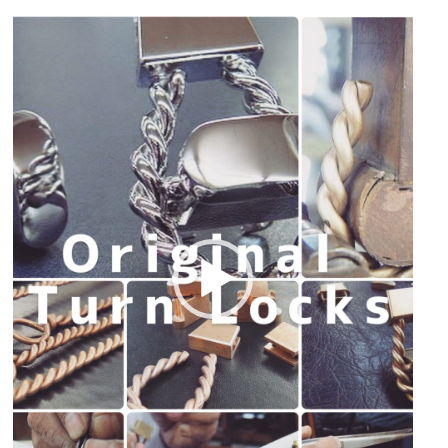
動
画
プ
レ
ー
ヤ
ー