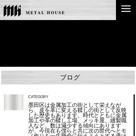
ブログ
CATEGORY
墨田区は金属加工の街として栄えなが
ら、皮を革に変える鞣しの街として反映
した歴史もあります。時代とともに金属
加工や革の鞣し工場、メッキ屋、縫製職
人など、数は減少する傾向にあります
が、今現在も僕らと共に次の世代へとモ