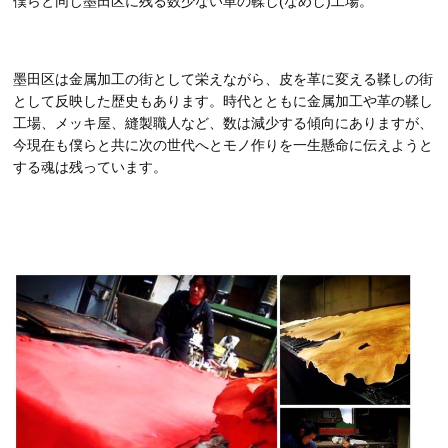
僕らと同じ墨田区に残る数少ない革の鞣し(なめし)工場。
墨田区は金属加工の街として栄えながら、皮を革に変える鞣しの街
として反映した歴史もあります。時代とともに金属加工や革の鞣し
工場、メッキ屋、縫製職人など、数は減少する傾向にありますが、
今現在も僕らと共に次の世代へとモノ作りを一生懸命に伝えようと
する魂は残っています。