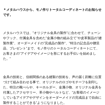
＊メタルハウスから、モノ作りトータルコーディネートのお知らせ
です。
メタルハウスでは、”オリジナル金具の製作”に合わせて、チェーン
やフック、付属金具を含めた”金属小物の組み立て”や皮革製品の”縫
製作業”、オーダーメイドの”完成品の製作”、”特注の記念品や贈呈
品、プレゼント”まで、モノ作りのトータルコーディネートにて、
お客さまの“アイデアやイメージを形にするお手伝いを始めまし
た。”
金具の技術と、信頼関係のある縫製の技術を、声の届く距離に位置
づけて組み合わせる事で、オリジナルのロゴやモチーフを刻印し
た、特注の靴べらや、キーホルダー、金属小物、オリジナル金具を
付属したアクセサリー、革小物やベルトなど、“お客様のイメージ
しているアイデアやデザインをオーダーメイドの完成品まで自由に
製作することができる”ようになりました。