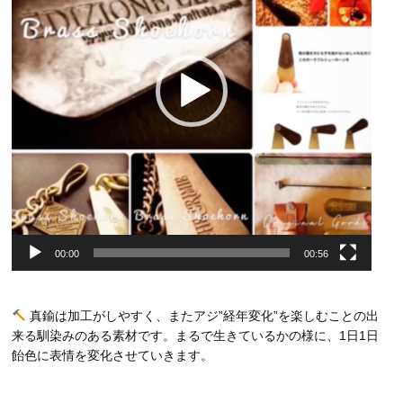
ヤ
ー
00:00
00:56
真鍮は加工がしやすく、またアジ”経年変化”を楽しむことの出
来る馴染みのある素材です。まるで生きているかの様に、1日1日
飴色に表情を変化させていきます。