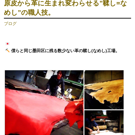
原皮から革に生まれ変わらせる”鞣し=な
めし”の職人技。
ブログ
僕らと同じ墨田区に残る数少ない革の鞣し(なめし)工場。