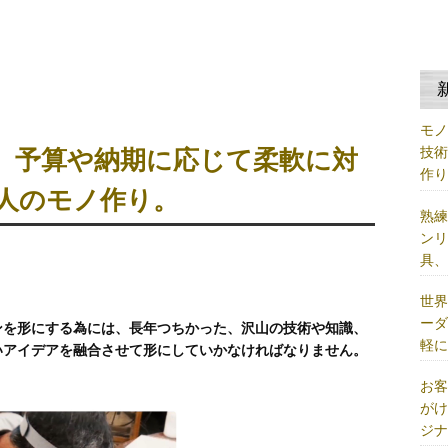
モ
技
、予算や納期に応じて柔軟に対
作
人のモノ作り。
熟
ン
具
世
ー
ンを形にする為には、長年つちかった、沢山の技術や知識、
軽
いアイデアを融合させて形にしていかなければなりません。
お
が
ジ