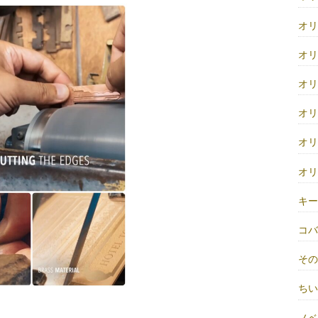
オ
オ
オ
オ
オ
オ
キ
コ
そ
ち
ノベ