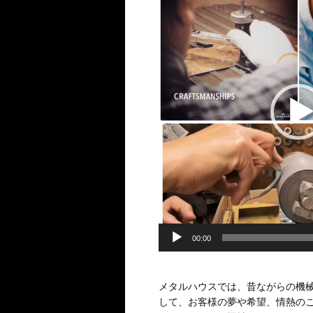
プ
レ
ー
ヤ
ー
00:00
メタルハウスでは、昔ながらの機
して、お客様の夢や希望、情熱の