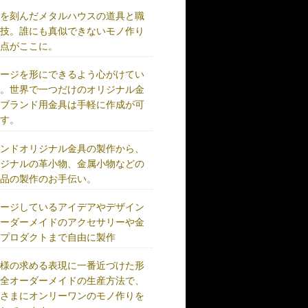
史を刻んだメタルハウスの道具と職
の技。誰にも真似できないモノ作り
原点がここに。
メージを形にできるよう心がけてい
す。世界で一つだけのオリジナル金
、ブランド用金具は手軽に作成が可
です。
ランドオリジナル金具の製作から、
リジナルの革小物、金属小物などの
成品の製作のお手伝い。
メージしているアイデアやデザイン
オーダーメイドのアクセサリーや金
、プロダクトまで自由に製作
客様の求める表現に一番近づけた形
完全オーダーメイドの生産方法で、
客さまにオンリーワンのモノ作りを