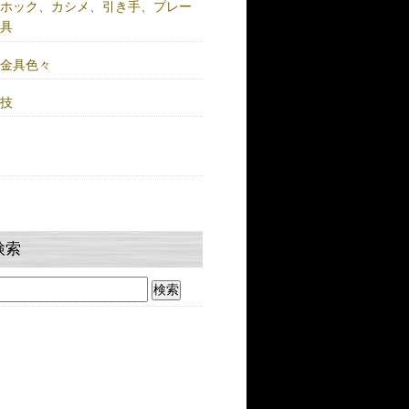
注ホック、カシメ、引き手、プレー
金具
鍮金具色々
人技
検索