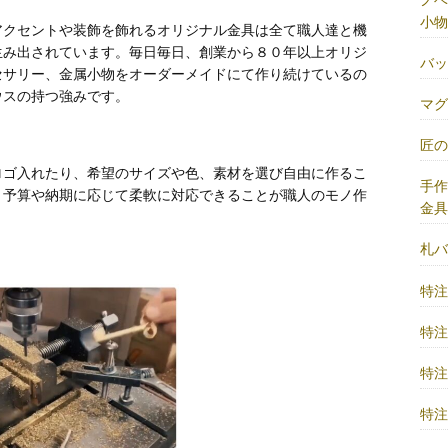
小物
アクセントや装飾を飾れるオリジナル金具は全て職人達と機
生み出されています。毎日毎日、創業から８０年以上オリジ
バ
セサリー、金属小物をオーダーメイドにて作り続けているの
ウスの持つ強みです。
マ
匠
ロゴ入れたり、希望のサイズや色、素材を選び自由に作るこ
手
、予算や納期に応じて柔軟に対応できることが職人のモノ作
金
札
特
特
特
特