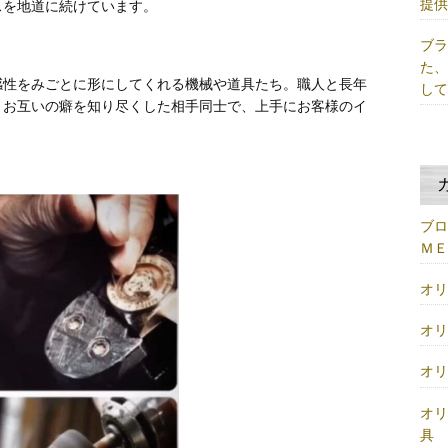
提
スを地道に続けています。
ブ
た
感性をみごとに形にしてくれる機械や道具たち。職人と長年
し
、お互いの癖を知り尽くした相手同士で、上手にお客様のイ
ブ
Ｍ
オ
オ
オ
オ
具