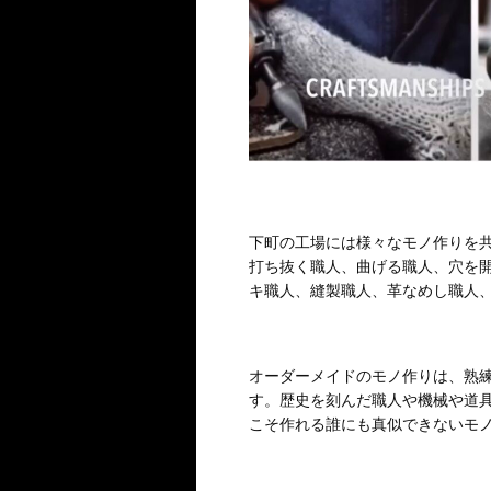
下町の工場には様々なモノ作りを共
打ち抜く職人、曲げる職人、穴を
キ職人、縫製職人、革なめし職人、
オーダーメイドのモノ作りは、熟
す。歴史を刻んだ職人や機械や道
こそ作れる誰にも真似できないモ