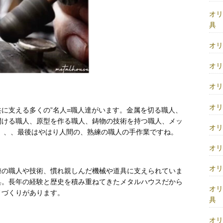
オ
具
オ
オ
オ
オ
に支える多くの”名人=職人達がいます。金属を切る職人、
開ける職人、原型を作る職人、鋳物の技術を持つ職人、メッ
オ
 、、最後はやはり人間の、熟練の職人の手作業ですね。
オ
オ
練の職人や技術、慣れ親しんだ機械や道具に支えられていま
具。長年の経験と歴史を積み重ねてきたメタルハウスだから
オ
ノづくりがあります。
具
オ