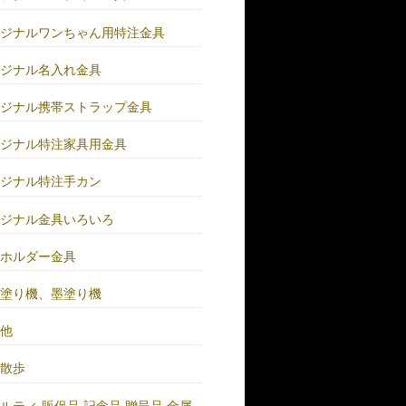
リジナルワンちゃん用特注金具
リジナル名入れ金具
リジナル携帯ストラップ金具
リジナル特注家具用金具
リジナル特注手カン
リジナル金具いろいろ
ーホルダー金具
バ塗り機、墨塗り機
の他
い散歩
ルティ.販促品.記念品.贈呈品.金属