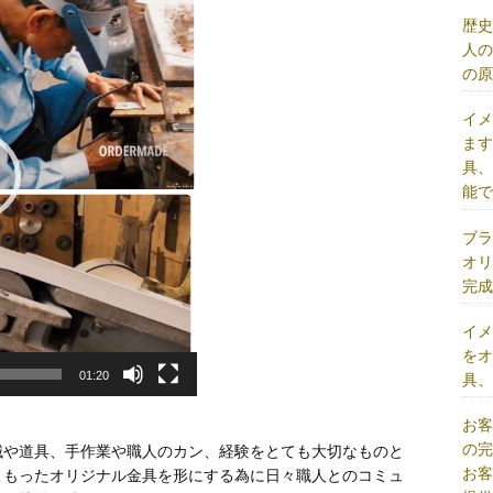
歴
人
の
イ
ま
具
能
ブ
オ
完
イ
を
01:20
具
お
の
械や道具、手作業や職人のカン、経験をとても大切なものと
お
こもったオリジナル金具を形にする為に日々職人とのコミュ