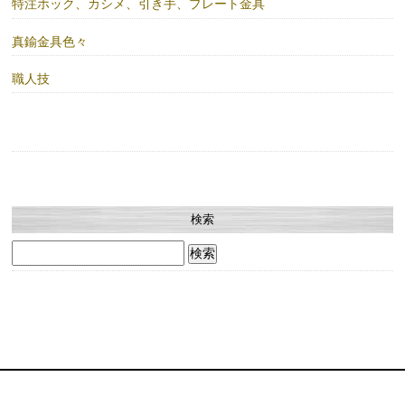
特注ホック、カシメ、引き手、プレート金具
真鍮金具色々
職人技
検索
検
索: