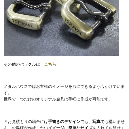
その他のバックルは：
こちら
メタルハウスではお客様のイメージを形にできるよう心がけていま
す。
世界で一つだけのオリジナル金具は手軽に作成が可能です。
＊お見積もりの場合には
手書きのデザイン
でも、
写真
でも構いませ
ん。お客様が作成したい
イメージ
に
簡単なサイズ
を入れてお見せく