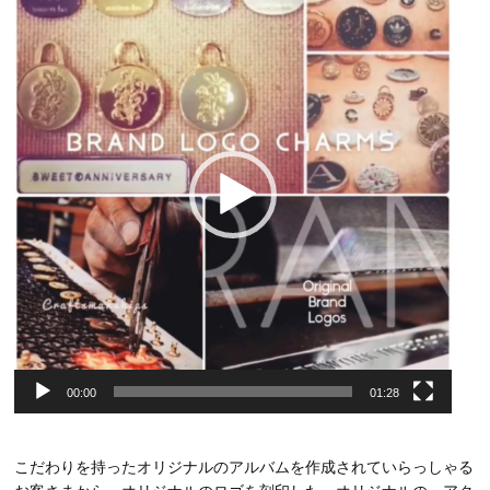
画
プ
レ
ー
ヤ
ー
00:00
01:28
こだわりを持ったオリジナルのアルバムを作成されていらっしゃる