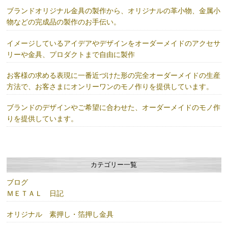
ブランドオリジナル金具の製作から、オリジナルの革小物、金属小
物などの完成品の製作のお手伝い。
イメージしているアイデアやデザインをオーダーメイドのアクセサ
リーや金具、プロダクトまで自由に製作
お客様の求める表現に一番近づけた形の完全オーダーメイドの生産
方法で、お客さまにオンリーワンのモノ作りを提供しています。
ブランドのデザインやご希望に合わせた、オーダーメイドのモノ作
りを提供しています。
カテゴリー一覧
ブログ
ＭＥＴＡＬ 日記
オリジナル 素押し・箔押し金具