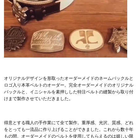
オリジナルデザインを形取ったオーダーメイドのネームバックルと
ロゴ入り本革ベルトのオーダー。完全オーダーメイドのオリジナル
バックルと、イニシャルを素押しした特注ベルトの縫製から取り付
けまで製作させていただきました。
得意とする職人の手作業にて全て製作。重厚感、光沢、質感、どれ
をとっても一流品に作り上げることができました。これから数十年
もの間、オーダーメイドのベルトを使用してもらえるのは嬉しい限