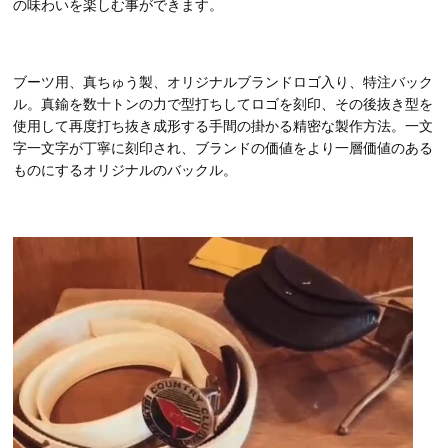
の味わいを楽しむ事ができます。
ブーツ用、真ちゅう製、オリジナルブランドロゴ入り、特注バック
ル。真鍮を数十トンの力で型打ちしてロゴを刻印、その後抜き型を
使用して再度打ち抜き成形する手間の掛かる精密な製作方法。一文
字一文字が丁寧に刻印され、ブランドの価値をより一層価値のある
ものにするオリジナルのバックル。