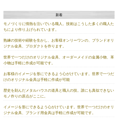
新着
モノづくりに情熱を注いでいる職人。技術はこうした多くの職人た
ちにより作り上げられています。
熟練の技術や経験を生かし、お客様オンリーワンの、ブランドオリ
ジナル金具、プロダクトを作ります。
世界で一つだけのオリジナル金具、オーダーメイドの金属小物、革
小物は手軽に作成が可能です。
お客様のイメージを形にできるよう心がけています。世界で一つだ
けのオリジナル金具は手軽に作成が可能
歴史を刻んだメタルハウスの道具と職人の技。誰にも真似できない
モノ作りの原点がここに。
イメージを形にできるよう心がけています。世界で一つだけのオリ
ジナル金具、ブランド用金具は手軽に作成が可能です。