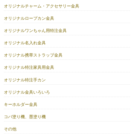
オリジナルチャーム・アクセサリー金具
オリジナルロープカン金具
オリジナルワンちゃん用特注金具
オリジナル名入れ金具
オリジナル携帯ストラップ金具
オリジナル特注家具用金具
オリジナル特注手カン
オリジナル金具いろいろ
キーホルダー金具
コバ塗り機、墨塗り機
その他