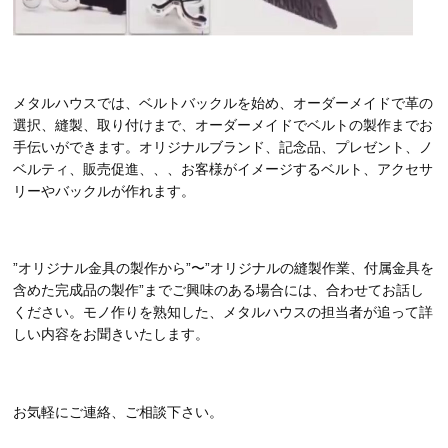
メタルハウスでは、ベルトバックルを始め、オーダーメイドで革の
選択、縫製、取り付けまで、オーダーメイドでベルトの製作までお
手伝いができます。オリジナルブランド、記念品、プレゼント、ノ
ベルティ、販売促進、、、お客様がイメージするベルト、アクセサ
リーやバックルが作れます。
”オリジナル金具の製作から”〜”オリジナルの縫製作業、付属金具を
含めた完成品の製作”までご興味のある場合には、合わせてお話し
ください。モノ作りを熟知した、メタルハウスの担当者が追って詳
しい内容をお聞きいたします。
お気軽にご連絡、ご相談下さい。