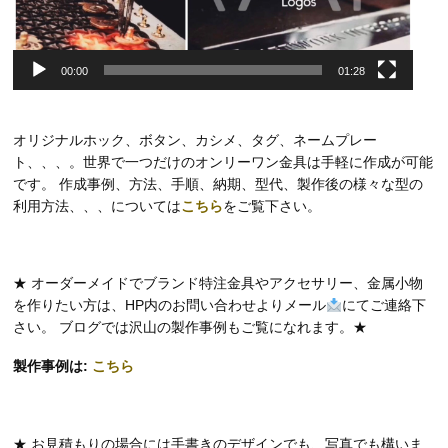
00:00
01:28
オリジナルホック、ボタン、カシメ、タグ、ネームプレー
ト、、、。世界で一つだけのオンリーワン金具は手軽に作成が可能
です。 作成事例、方法、手順、納期、型代、製作後の様々な型の
利用方法、、、については
こちら
をご覧下さい。
★ オーダーメイドでブランド特注金具やアクセサリー、金属小物
を作りたい方は、HP内のお問い合わせよりメール
にてご連絡下
さい。 ブログでは沢山の製作事例もご覧になれます。★
製作事例は:
こちら
★ お見積もりの場合には手書きのデザインでも、写真でも構いま