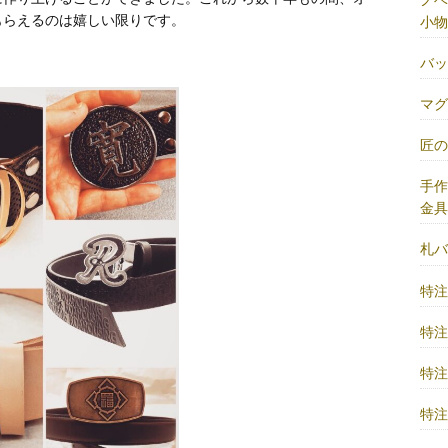
もらえるのは嬉しい限りです。
小物
バ
マ
匠
手
金
札
特
特
特
特