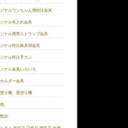
リジナルワンちゃん用特注金具
リジナル名入れ金具
リジナル携帯ストラップ金具
リジナル特注家具用金具
リジナル特注手カン
リジナル金具いろいろ
ーホルダー金具
バ塗り機、墨塗り機
の他
い散歩
ルティ.販促品.記念品.贈呈品.金属