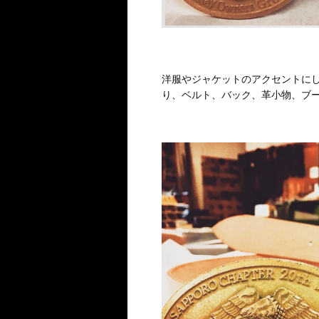
洋服やジャケットのアクセントに
り、ベルト、バック、革小物、ブ