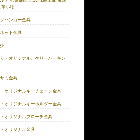
.革小物
ッグハンガー金具
グネット金具
の技
作り・オリジナル、ケリーバーキン
具
バサミ金具
注・オリジナルキーチェーン金具
注・オリジナルキーホルダー金具
注・オリジナルブローチ金具
注・オリジナル金具