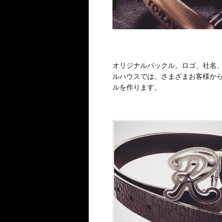
オリジナルバックル。ロゴ、社名、
ルハウスでは、さまざまお客様か
ルを作ります。