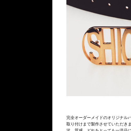
完全オーダーメイドのオリジナル
取り付けまで製作させていただきま
沢、質感、どれをとっても一流品