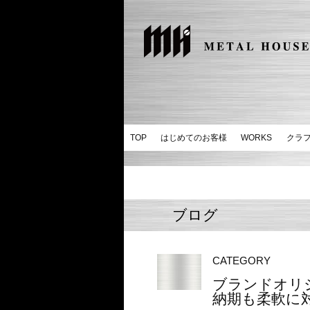
TOP
はじめてのお客様
WORKS
クラ
ブログ
CATEGORY
ブランドオリ
納期も柔軟に対応