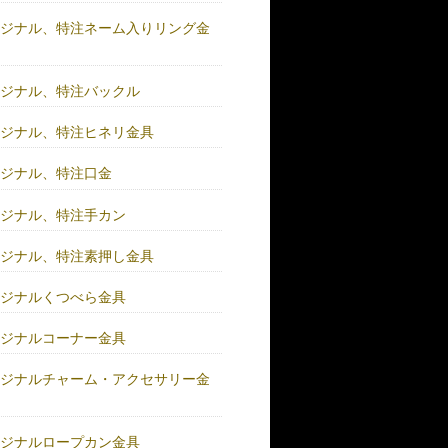
リジナル、特注ネーム入りリング金
リジナル、特注バックル
リジナル、特注ヒネリ金具
リジナル、特注口金
リジナル、特注手カン
リジナル、特注素押し金具
リジナルくつべら金具
リジナルコーナー金具
リジナルチャーム・アクセサリー金
リジナルロープカン金具