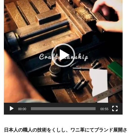
画
プ
レ
ー
ヤ
ー
00:00
00:55
日本人の職人の技術をくしし、ワニ革にてブランド展開さ