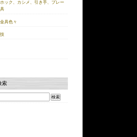
注ホック、カシメ、引き手、プレー
金具
鍮金具色々
人技
検索