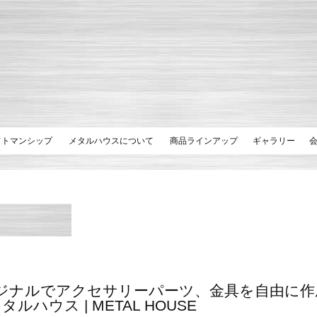
フトマンシップ
メタルハウスについて
商品ラインアップ
ギャラリー
ジナルでアクセサリーパーツ、金具を自由に作成
タルハウス | METAL HOUSE