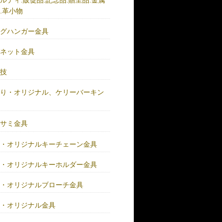
.革小物
ッグハンガー金具
グネット金具
の技
作り・オリジナル、ケリーバーキン
具
バサミ金具
注・オリジナルキーチェーン金具
注・オリジナルキーホルダー金具
注・オリジナルブローチ金具
注・オリジナル金具