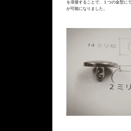
を溶接することで、１つの金型に
が可能になりました。