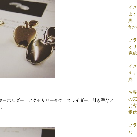
イ
ま
具
能
ブ
オ
完
イ
を
具
お
の
キーホルダー、アクセサリータグ、スライダー、引き手など
お
ド。
提
ブ
た