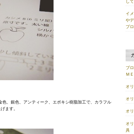
し
イ
や
プ
ブ
Ｍ
オ
オ
金色、銀色、アンティーク、エポキシ樹脂加工で、カラフル
上げます。
オ
オ
具