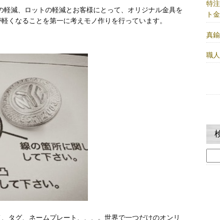
特
の軽減、ロットの軽減とお客様にとって、オリジナル金具を
ト
が軽くなることを第一に考えモノ作りを行っています。
真
職
検
索:
メ、タグ、ネームプレート、、、。世界で一つだけのオンリ