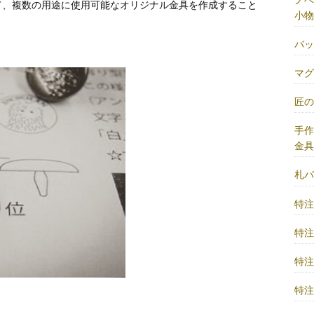
て、複数の用途に使用可能なオリジナル金具を作成すること
小物
バ
マ
匠
手
金
札
特
特
特
特