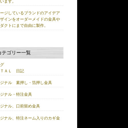
ています。
メージしているブランドのアイデア
デザインをオーダーメイドの金具や
ロダクトにまで自由に製作。
カテゴリー一覧
ログ
ＥＴＡＬ 日記
リジナル 素押し・箔押し金具
リジナル・特注金具
リジナル、口前留め金具
リジナル、特注ネーム入りのカギ金