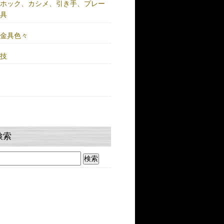
注ホック、カシメ、引き手、プレー
金具
鍮金具色々
人技
検索