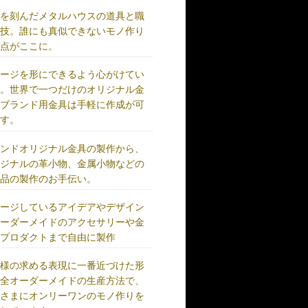
史を刻んだメタルハウスの道具と職
の技。誰にも真似できないモノ作り
原点がここに。
メージを形にできるよう心がけてい
す。世界で一つだけのオリジナル金
、ブランド用金具は手軽に作成が可
です。
ランドオリジナル金具の製作から、
リジナルの革小物、金属小物などの
成品の製作のお手伝い。
メージしているアイデアやデザイン
オーダーメイドのアクセサリーや金
、プロダクトまで自由に製作
客様の求める表現に一番近づけた形
完全オーダーメイドの生産方法で、
客さまにオンリーワンのモノ作りを