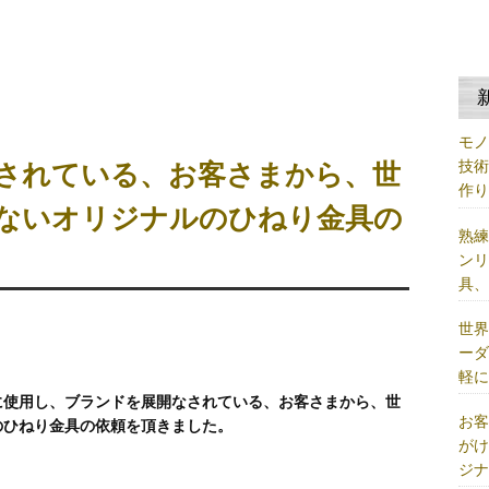
モ
技
されている、お客さまから、世
作
ないオリジナルのひねり金具の
熟
ン
具
世
ー
軽
に使用し、ブランドを展開なされている、お客さまから、世
お
のひねり金具の依頼を頂きました。
が
ジ