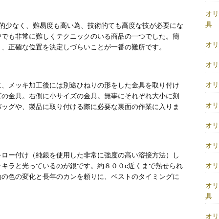
オ
具
較的少なく、難易度も高い為、技術的ても高度な技が必要にな
中でも非常に難しくテクニックのいる商品の一つでした。簡
オ
く、正確な位置を決定しづらいことが一番の難所です。
オ
オ
に、メッキ加工後には別途ひねりの形をした金具を取り付け
ズの金具。右側に小サイズの金具。無事にそれぞれ大小に刻
オ
バッグや、製品に取り付ける際に必要な裏面の作業に入りま
オ
オ
をロー付け（純銀を使用した非常に強度の高い溶接方法）し
オ
キラと光っているのが銀です。約８００c近くまで熱せられ
鍮の色の変化と長年のカンを頼りに、ベストのタイミングに
オ
。
具
オ