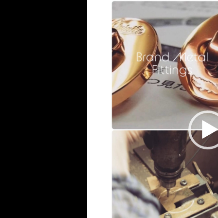
動
画
プ
レ
ー
ヤ
ー