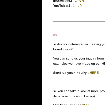
Instagramは:
こちら
YouTubeは:
こちら
★ Are you interested in creating you
brand logos?
You can send us your inquiry from
examples we have made on our H
Send us your inquiry :
HERE
★ You can take a look at more pro
Japanese but can follow up)