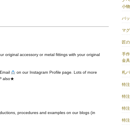
小物
バ
マ
匠
手
r original accessory or metal fittings with your original
金
 Email
on our Instagram Profile page. Lots of more
札
P also★
特
特
特
ductions, procedures and examples on our blogs (in
特