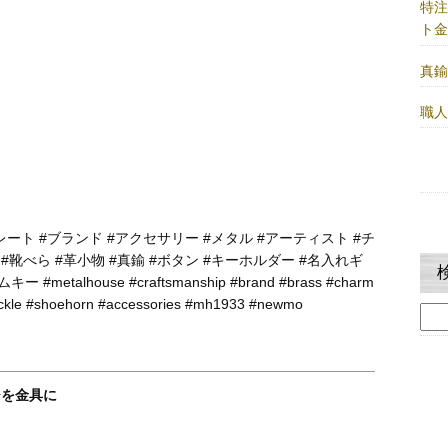
特
ト
真
職
レート #ブランド #アクセサリー #メタル #アーティスト #チ
 #靴べら #革小物 #真鍮 #ボタン #キーホルダー #名入れギ
talhouse #craftsmanship #brand #brass #charm
buckle #shoehorn #accessories #mh1933 #newmo
検
索:
ジを金具に