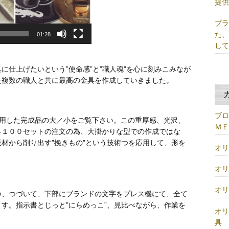
提
ブ
た
01:28
し
に仕上げたいという”使命感”と”職人魂”を心に刻みこみなが
た複数の職人と共に最高の金具を作成していきました。
ブ
使用した完成品の大／小をご覧下さい。この重厚感、光沢、
Ｍ
各１００セットの注文の為、大掛かりな型での作成ではな
材から削り出す”挽きもの”という技術つを応用して、形を
オ
オ
オ
つ、つづいて、下部にブランドの文字をプレス機にて、全て
す。指示書とじっと”にらめっこ”、見比べながら、作業を
オ
具