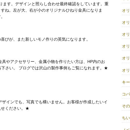
ります。デザインと照らし合わせ最終確認をしています。重
ますね。左が大、右が小のオリジナルひねり金具になりま
オ
す。
オ
オ
の喜びが、また新しいモノ作りの英気になります。
オ
オ
金具やアクセサリー、金属小物を作りたい方は、HP内のお
絡下さい。 ブログでは沢山の製作事例もご覧になれます。★
オ
キ
コ
デザインでも、写真でも構いません。お客様が作成したいイ
そ
見せください。★
ち
ノベ