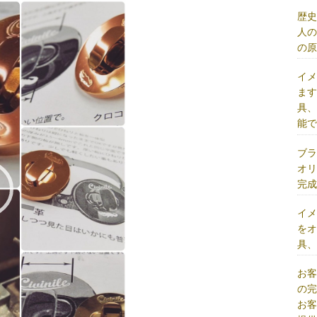
歴
人
の
イ
ま
具
能
ブ
オ
完
イ
を
具
お
の
お