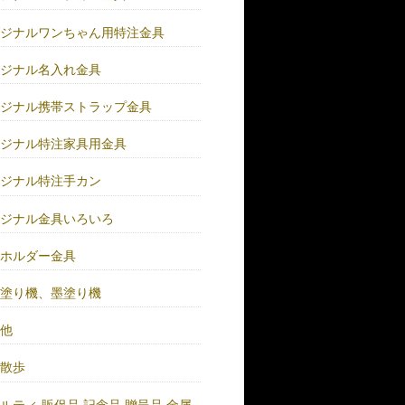
リジナルワンちゃん用特注金具
リジナル名入れ金具
リジナル携帯ストラップ金具
リジナル特注家具用金具
リジナル特注手カン
リジナル金具いろいろ
ーホルダー金具
バ塗り機、墨塗り機
の他
い散歩
ルティ.販促品.記念品.贈呈品.金属