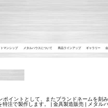
フトマンシップ
メタルハウスについて
商品ラインアップ
ギャラリー
ンポイントとして、またブランドネームを刻み
注で製作します。 | 金具製造販売 | メタルハウス