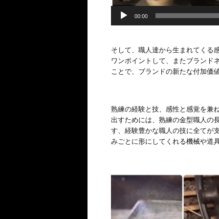
00:00
そして、職人達から生まれてくる
ワンポイントして、またブランド
ことで、ブランドの新たな付加価
熟練の経験と技、感性と感覚を兼
出すためには、熟練の金型職人の
す、経験豊かな職人の技に全てが
みごとに形にしてくれる機械や道