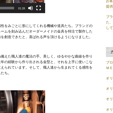
お
提
01:28
ブ
た
感性をみごとに形にしてくれる機械や道具たち。ブランドの
し
ネームを刻み込んだオーダーメイドの金具を特注で製作した
値を創造できたと、喜ばれる声を頂けるようになりました。
ね備えた職人達の魔法の手。美しく、ゆるやかな曲線を作り
長年の経験から作り出される金型と、それを上手に使いこな
ブ
支えられています。そして、職人達から生まれてくる感性を
Ｍ
具たち。
オ
オ
オ
オ