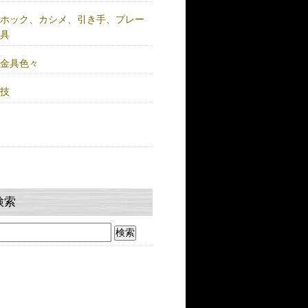
注ホック、カシメ、引き手、プレー
金具
鍮金具色々
人技
検索