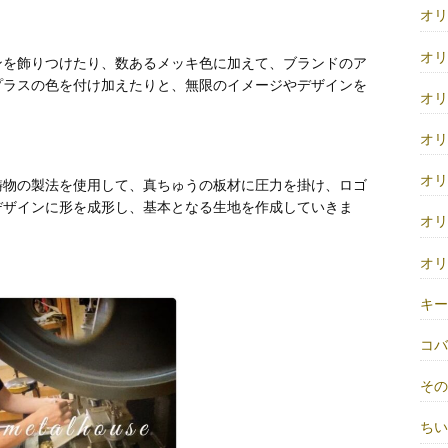
オ
オ
ンを飾りつけたり、数あるメッキ色に加えて、ブランドのア
プラスの色を付け加えたりと、無限のイメージやデザインを
オ
オ
オ
鋳物の製法を使用して、真ちゅうの板材に圧力を掛け、ロゴ
デザインに形を成形し、基本となる生地を作成していきま
オ
オ
キ
コ
そ
ち