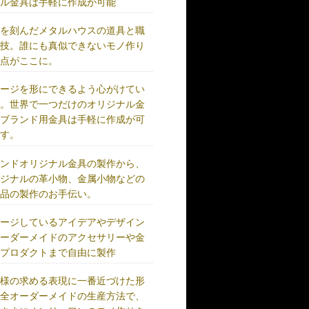
ナル金具は手軽に作成が可能
史を刻んだメタルハウスの道具と職
の技。誰にも真似できないモノ作り
原点がここに。
メージを形にできるよう心がけてい
す。世界で一つだけのオリジナル金
、ブランド用金具は手軽に作成が可
です。
ランドオリジナル金具の製作から、
リジナルの革小物、金属小物などの
成品の製作のお手伝い。
メージしているアイデアやデザイン
オーダーメイドのアクセサリーや金
、プロダクトまで自由に製作
客様の求める表現に一番近づけた形
完全オーダーメイドの生産方法で、