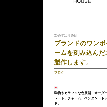
HOUSE
2025年10月15日
ブランドのワンポ
ームを刻み込んだ
製作します。
ブログ
動物やカラフルな色展開、オーダ
レート、チャーム、ペンダントト
ド。