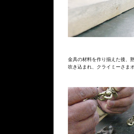
金具の材料を作り揃えた後、
吹き込まれ、クライミーさま