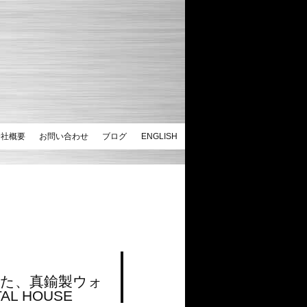
会社概要
お問い合わせ
ブログ
ENGLISH
た、真鍮製ウォ
L HOUSE