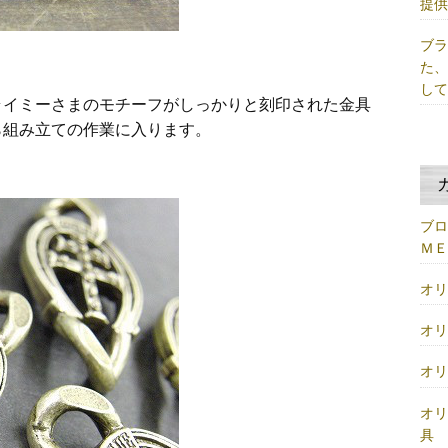
提
ブ
た
し
ライミーさまのモチーフがしっかりと刻印された金具
ら組み立ての作業に入ります。
ブ
Ｍ
オ
オ
オ
オ
具