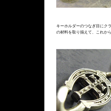
キーホルダーのつなぎ目にク
の
材料を取り揃えて、これか