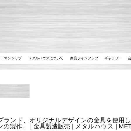
フトマンシップ
メタルハウスについて
商品ラインアップ
ギャラリー
ブランド、オリジナルデザインの金具を使用し
製作。 | 金具製造販売 | メタルハウス | META