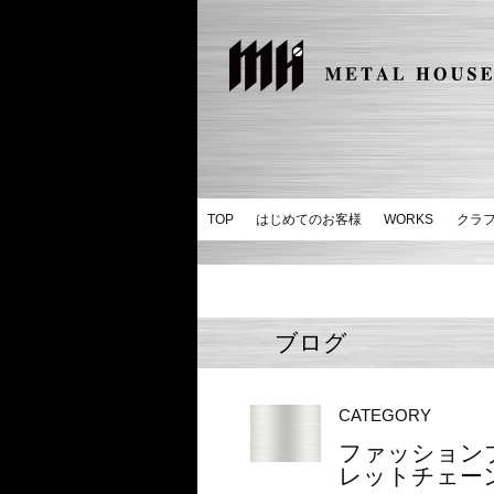
TOP
はじめてのお客様
WORKS
クラ
ブログ
CATEGORY
ファッション
レットチェーンの