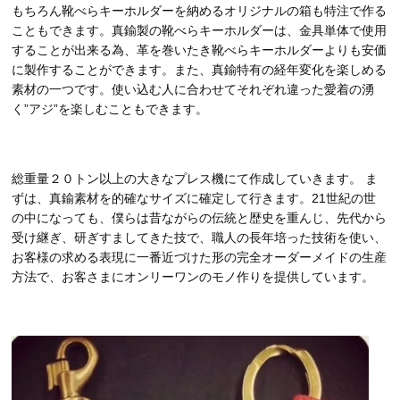
もちろん靴べらキーホルダーを納めるオリジナルの箱も特注で作る
こともできます。真鍮製の靴べらキーホルダーは、金具単体で使用
することが出来る為、革を巻いたき靴べらキーホルダーよりも安価
に製作することができます。また、真鍮特有の経年変化を楽しめる
素材の一つです。使い込む人に合わせてそれぞれ違った愛着の湧
く”アジ”を楽しむこともできます。
総重量２０トン以上の大きなプレス機にて作成していきます。 ま
ずは、真鍮素材を的確なサイズに確定して行きます。21世紀の世
の中になっても、僕らは昔ながらの伝統と歴史を重んじ、先代から
受け継ぎ、研ぎすましてきた技で、職人の長年培った技術を使い、
お客様の求める表現に一番近づけた形の完全オーダーメイドの生産
方法で、お客さまにオンリーワンのモノ作りを提供しています。