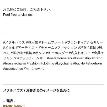
お気軽にご連絡、ご相談下さい。
Feel free to visit us.
・
・
#メタルハウス #職人技 #ネームプレート #ブランド #アクセサリー
#メタル #アーティスト #チャーム #ファッション #洋服 #真鍮 #靴
べら #革小物 #真鍮 #ボタン #キーホルダー #名入れギフト #金具 #
フリンジ #ホテルルームキー #metalhouse #craftsmanship #brand
#brass #charm #fashion #clothing #keychains #buckle #shoehorn
#accessories #mh #newmo
メタルハウス / お客さまのイメージを金具に
– 電話 –
03-3616-6678