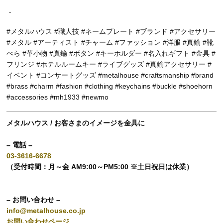
・
#メタルハウス #職人技 #ネームプレート #ブランド #アクセサリー
#メタル #アーティスト #チャーム #ファッション #洋服 #真鍮 #靴
べら #革小物 #真鍮 #ボタン #キーホルダー #名入れギフト #金具 #
フリンジ #ホテルルームキー #ライブグッズ #真鍮アクセサリー #
イベント #コンサートグッズ #metalhouse #craftsmanship #brand
#brass #charm #fashion #clothing #keychains #buckle #shoehorn
#accessories #mh1933 #newmo
メタルハウス / お客さまのイメージを金具に
– 電話 –
03-3616-6678
（受付時間：月～金 AM9:00～PM5:00 ※土日祝日は休業）
– お問い合わせ –
info@metalhouse.co.jp
お問い合わせページ