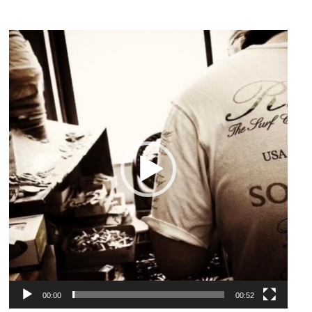
動
画
プ
レ
ー
ヤ
ー
00:00
00:52