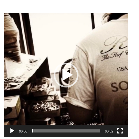
動
画
プ
レ
ー
ヤ
ー
00:00
00:52