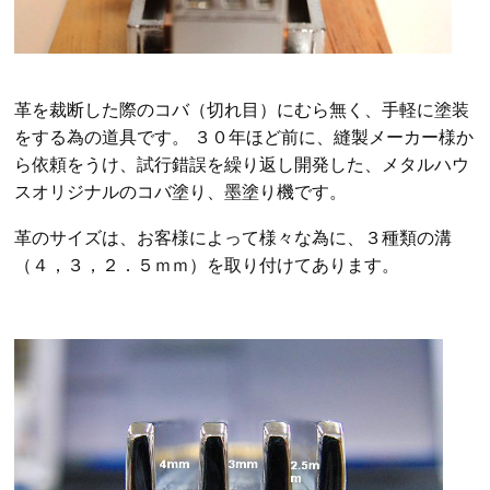
革
を
裁断した際
のコバ（切れ目）
にむら無く、手軽に塗装
をする為の道具です。 ３０年ほど前に、縫製メーカー様か
ら依頼をうけ、試行錯誤を繰り返し
開発した、メタルハウ
スオリジナルのコバ
塗り、墨塗り機
です。
革の
サイズは
、お客様によって様々な為に、３種類の溝
（
４，３，２．５ｍｍ
）を取り付けてあります。