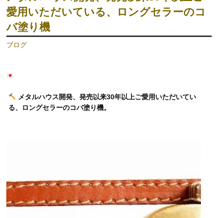
愛用いただいている、ロングセラーのコ
バ塗り機
ブログ
メタルハウス開発、発売以来
30
年以上ご愛用いただいてい
る、ロングセラーのコバ塗り機。
動
画
プ
レ
ー
ヤ
ー