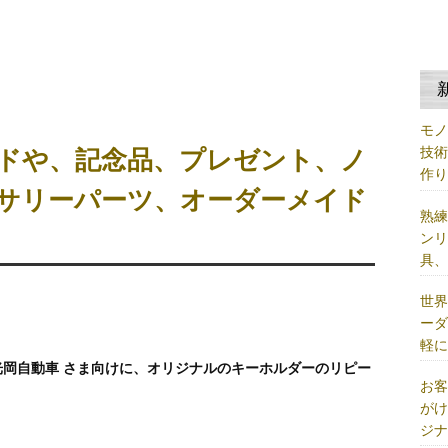
モ
技
ドや、記念品、プレゼント、ノ
作
サリーパーツ、オーダーメイド
熟
ン
具
世
ー
軽
岡自動車 さま向けに、オリジナルのキーホルダーのリピー
お
が
ジ