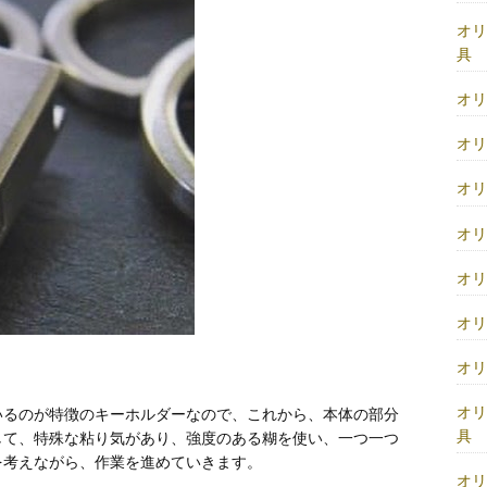
オ
具
オ
オ
オ
オ
オ
オ
オ
オ
いるのが特徴のキーホルダーなので、これから、本体の部分
具
して、特殊な粘り気があり、強度のある糊を使い、一つ一つ
を考えながら、作業を進めていきます。
オ