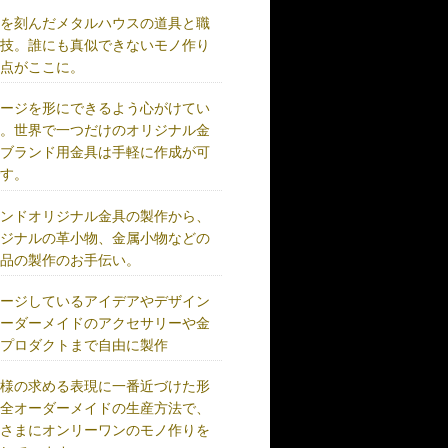
史を刻んだメタルハウスの道具と職
の技。誰にも真似できないモノ作り
原点がここに。
メージを形にできるよう心がけてい
す。世界で一つだけのオリジナル金
、ブランド用金具は手軽に作成が可
です。
ランドオリジナル金具の製作から、
リジナルの革小物、金属小物などの
成品の製作のお手伝い。
メージしているアイデアやデザイン
オーダーメイドのアクセサリーや金
、プロダクトまで自由に製作
客様の求める表現に一番近づけた形
完全オーダーメイドの生産方法で、
客さまにオンリーワンのモノ作りを