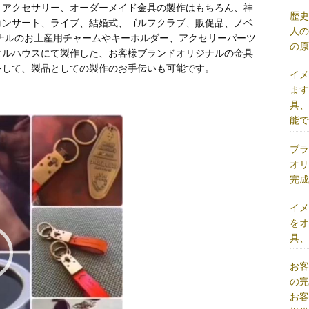
、アクセサリー、オーダーメイド金具の製作はもちろん、神
歴
コンサート、ライブ、結婚式、ゴルフクラブ、販促品、ノベ
人
ナルのお土産用チャームやキーホルダー、アクセリーパーツ
の
タルハウスにて製作した、お客様ブランドオリジナルの金具
をして、製品としての製作のお手伝いも可能です。
イ
ま
具
能
ブ
オ
完
イ
を
具
お
の
お