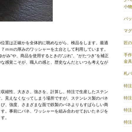
小物
バ
マ
匠
の位置は正確かを全体的に眺めながら、検品をします。最適
．７ｍｍの厚みのワッシャーを土台として利用しています。
手
がみ”や、商品を使用するときの”ぶれ”、”がたつき”を補正
金
妙な感覚こそが、職人の感と、歴史なんだといつも考えなが
札
特
に収縮性、大きさ、強さを、計算し、特注で生産したステン
特
す。見えなくなってしまう場所ですが、ステンレス製のバネ
さび、強度、さまざまな面で鉄製のバネよりもすばらしい商
特
ます。事前にバネ、ワッシャーを組み合わせておいたネジを
ます。
特