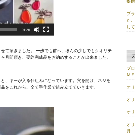
提
ブ
た
し
01:28
せて頂きました。 一歩でも前へ、ほんの少しでもクオリテ
２ヶ月間頂き、要約完成品をお納めすることが出来ました。
ブ
Ｍ
ると、キーが入る仕組みになっています。穴を開け、ネジを
オ
商品をこれから、全て手作業で組み立てていきます。
オ
オ
オ
具