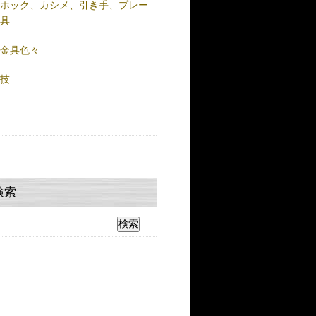
注ホック、カシメ、引き手、プレー
金具
鍮金具色々
人技
検索