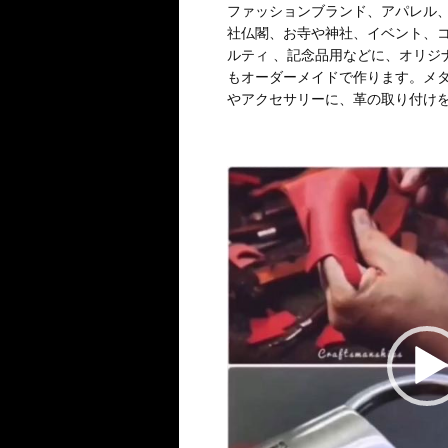
ファッションブランド、アパレル
社仏閣、お寺や神社、イベント、
ルティ 、記念品用などに、オリジ
もオーダーメイドで作ります。メ
やアクセサリーに、革の取り付け
動
画
プ
レ
ー
ヤ
ー