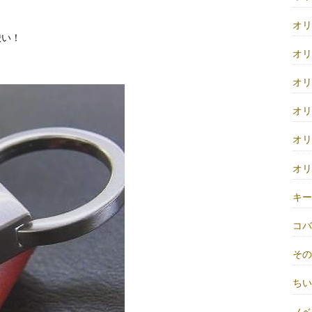
オ
渋い！
オ
オ
オ
オ
オ
キ
コ
そ
ち
ノベ