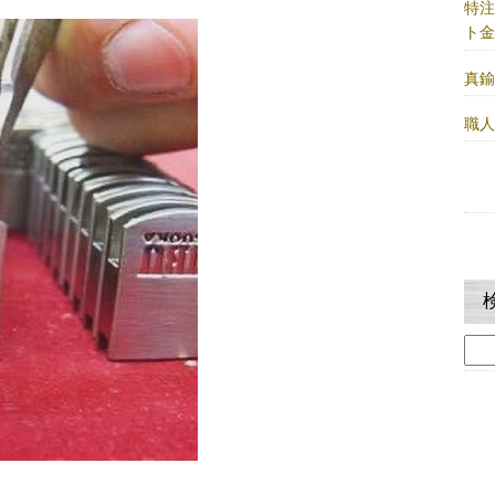
特
ト
真
職
検
索: