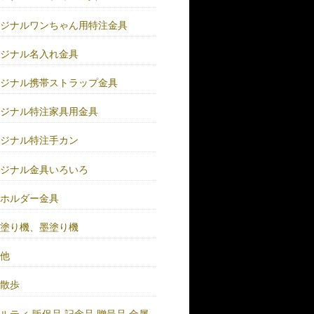
リジナルワンちゃん用特注金具
リジナル名入れ金具
リジナル携帯ストラップ金具
リジナル特注家具用金具
リジナル特注手カン
リジナル金具いろいろ
ーホルダー金具
バ塗り機、墨塗り機
の他
い散歩
ルティ.販促品.記念品.贈呈品.金属