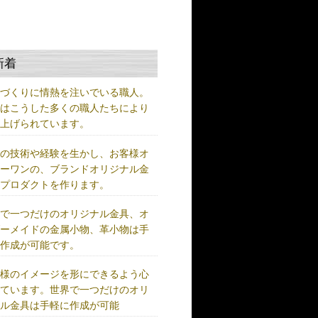
新着
ノづくりに情熱を注いでいる職人。
術はこうした多くの職人たちにより
り上げられています。
練の技術や経験を生かし、お客様オ
リーワンの、ブランドオリジナル金
、プロダクトを作ります。
界で一つだけのオリジナル金具、オ
ダーメイドの金属小物、革小物は手
に作成が可能です。
客様のイメージを形にできるよう心
けています。世界で一つだけのオリ
ナル金具は手軽に作成が可能