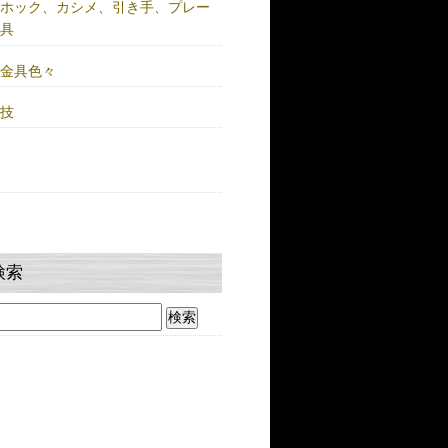
注ホック、カシメ、引き手、プレー
金具
鍮金具色々
人技
検索