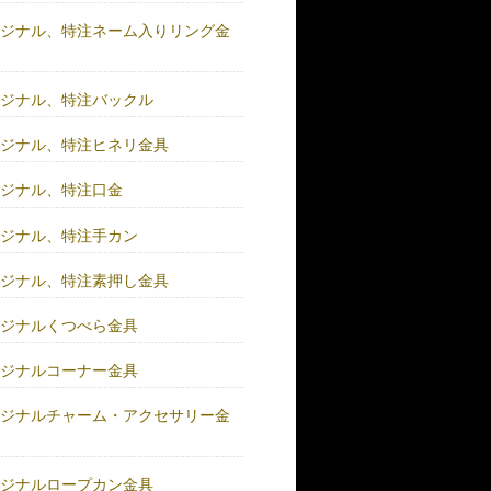
リジナル、特注ネーム入りリング金
リジナル、特注バックル
リジナル、特注ヒネリ金具
リジナル、特注口金
リジナル、特注手カン
リジナル、特注素押し金具
リジナルくつべら金具
リジナルコーナー金具
リジナルチャーム・アクセサリー金
リジナルロープカン金具