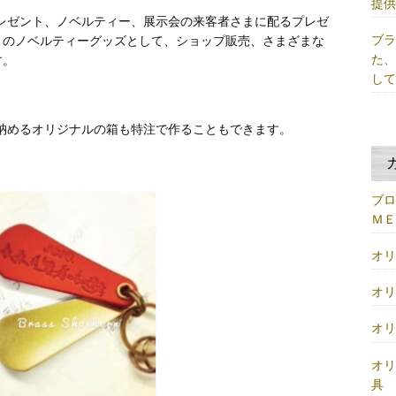
提
レゼント、ノベルティー、展示会の来客者さまに配るプレゼ
ブ
まのノベルティーグッズとして、ショップ販売、さまざまな
た
す。
し
納めるオリジナルの箱も特注で作ることもできます。
ブ
Ｍ
オ
オ
オ
オ
具