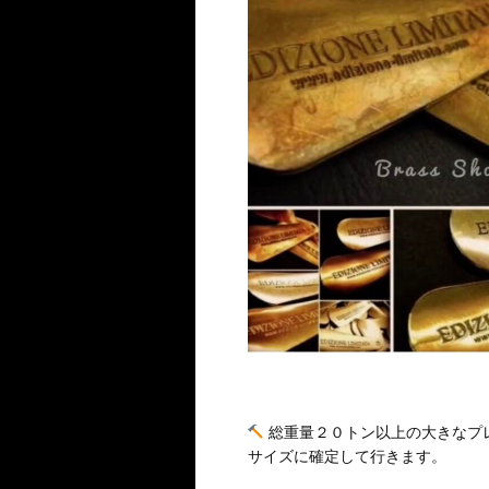
総重量２０トン以上の大きなプ
サイズに確定して行きます。