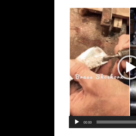
動
画
プ
レ
ー
ヤ
ー
00:00