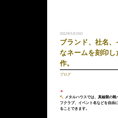
2022年5月24日
ブランド、社名、
なネームを刻印し
作。
ブログ
メタルハウスでは、真鍮製の靴
フクラブ、イベント名などを自由
ることできます。