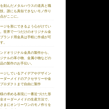
史を刻んだメタルハウスの道具と職
の技。誰にも真似できないモノ作り
原点がここに。
メージを形にできるよう心がけてい
す。世界で一つだけのオリジナル金
、ブランド用金具は手軽に作成が可
です。
ランドオリジナル金具の製作から、
リジナルの革小物、金属小物などの
成品の製作のお手伝い。
メージしているアイデアやデザイン
オーダーメイドのアクセサリーや金
、プロダクトまで自由に製作
客様の求める表現に一番近づけた形
完全オーダーメイドの生産方法で、
客さまにオンリーワンのモノ作りを