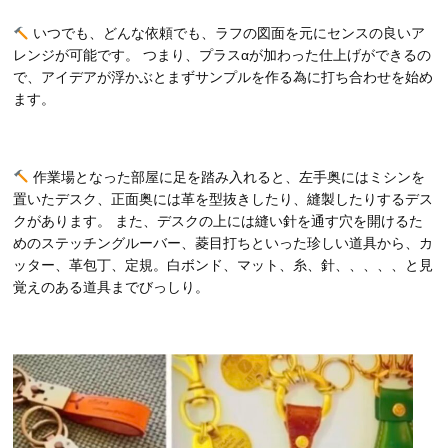
いつでも、どんな依頼でも、ラフの図面を元にセンスの良いア
レンジが可能です。 つまり、プラスαが加わった仕上げができるの
で、アイデアが浮かぶとまずサンプルを作る為に打ち合わせを始め
ます。
作業場となった部屋に足を踏み入れると、左手奥にはミシンを
置いたデスク、正面奥には革を型抜きしたり、縫製したりするデス
クがあります。 また、デスクの上には縫い針を通す穴を開けるた
めのステッチングルーバー、菱目打ちといった珍しい道具から、カ
ッター、革包丁、定規。白ボンド、マット、糸、針、、、、、と見
覚えのある道具までびっしり。