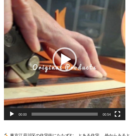
動
画
プ
レ
ー
ヤ
ー
00:00
00:54
東京江戸川区の住宅街にたたずむ、とある住宅。 外からみると