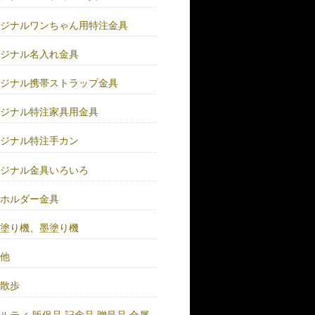
リジナルワンちゃん用特注金具
リジナル名入れ金具
リジナル携帯ストラップ金具
リジナル特注家具用金具
リジナル特注手カン
リジナル金具いろいろ
ーホルダー金具
バ塗り機、墨塗り機
の他
い散歩
ルティ.販促品.記念品.贈呈品.金属