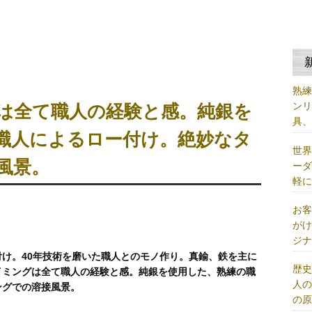
熟
ン
は全て職人の経験と感。純銀を
具
職人によるロー付け。絶妙なタ
世
風景。
ー
軽
お
が
ジ
け。40年技術を磨いた職人とのモノ作り。真鍮、鉄を主に
歴
イミングは全て職人の経験と感。純銀を使用した、熟練の職
人
ングでの溶接風景。
の