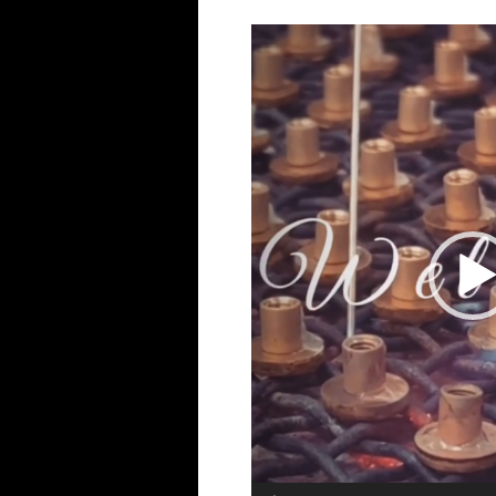
動
画
プ
レ
ー
ヤ
ー