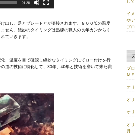
し
01:28
イ
や
溶け出し、足とプレートとが溶接されます。８００℃の温度
プ
きません。絶妙のタイミングは熟練の職人の長年カンからく
られていきます。
変化、温度を目で確認し絶妙なタイミングにてロー付けを行
の道の技術に特化して、30年、40年と技術を磨いて来た職
ブ
Ｍ
オ
オ
オ
オ
具