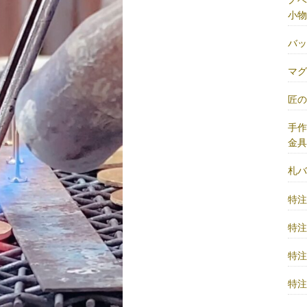
小物
バ
マ
匠
手
金
札
特
特
特
特