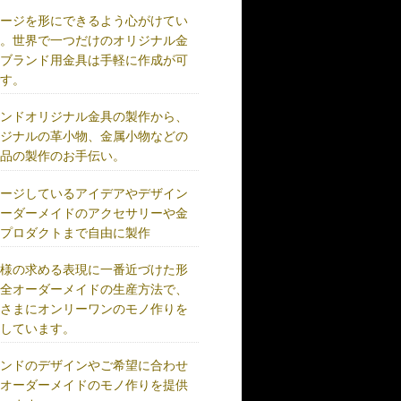
メージを形にできるよう心がけてい
す。世界で一つだけのオリジナル金
、ブランド用金具は手軽に作成が可
です。
ランドオリジナル金具の製作から、
リジナルの革小物、金属小物などの
成品の製作のお手伝い。
メージしているアイデアやデザイン
オーダーメイドのアクセサリーや金
、プロダクトまで自由に製作
客様の求める表現に一番近づけた形
完全オーダーメイドの生産方法で、
客さまにオンリーワンのモノ作りを
供しています。
ランドのデザインやご希望に合わせ
、オーダーメイドのモノ作りを提供