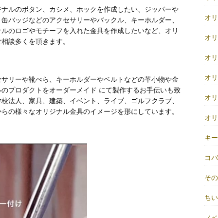
ジナルのボタン、カシメ、ホックを作成したい、ジッパーや
オ
、缶バッジなどのアクセサリーやバックル、キーホルダー、
ナルのロゴやモチーフを入れた金具を作成したいなど、オリ
オ
ご相談多くを頂きます。
オ
オ
セサリーや靴べら、キーホルダーやベルトなどの革小物や金
のプロダクトをオーダーメイド にて製作するお手伝いも致
オ
学校法人、家具、建築、イベント、ライブ、ゴルフクラブ、
からの様々なオリジナル金具のイメージを形にしています。
オ
キ
コ
そ
ち
ノベ