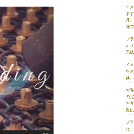
イ
ま
具
能
ブ
オ
完
イ
を
具
お
の
お
提
ブ
た