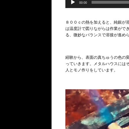
00:00
８００ｃの熱を加えると、純銀が
は温度計で図りながらは作業がで
る、微妙なバランスで溶接が進め
経験から、表面の真ちゅうの色の
っていきます。メタルハウスにはそ
人とモノ作りをしています。