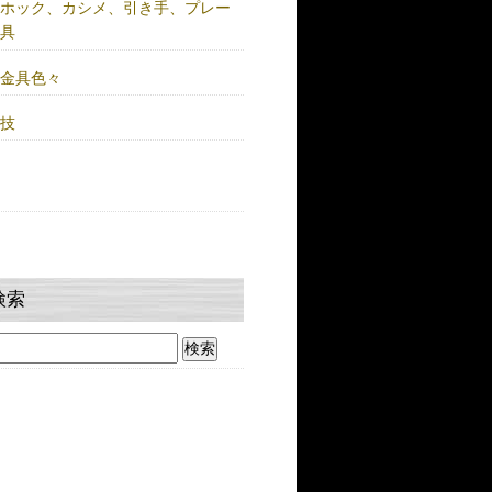
注ホック、カシメ、引き手、プレー
金具
鍮金具色々
人技
検索